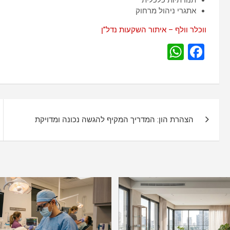
אתגרי ניהול מרחוק
ווכלר וולף – איתור השקעות נדל”ן
W
F
h
a
at
ce
s
b
נ
A
o
הצהרת הון: המדריך המקיף להגשה נכונה ומדויקת
י
p
o
p
k
ו
ו
ט