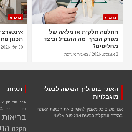
צרכנות
צרכנות
החלפה חלקית או מלאה של
אינטגרצי
מפרק הברך: מה ההבדל וכיצד
תכנון פתר
מחליטים?
30 יולי, 2026
2 אוגוסט, 2026
מאמר מערכת
האתר בתהליך הנגשה לבעלי
תגיות
מוגבלויות
אוכל
אור ירוק
אי
בנ
אנו עושים כל מאמץ להשלים את הנגשת האתר!
ביוב
בית ספר
בריאות
במידה ונתקלת בבעיה אנא פנה אלינו!
התח
הקלה