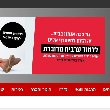
חים
תרבות ופנאי
נדל”ן
חינוך וחברה
רכילות
יצי