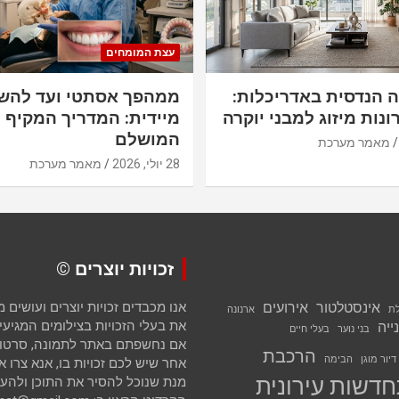
עצת המומחים
ה הנדסית באדריכלות:
ממהפך אסתטי ועד להש
ונות מיזוג למבני יוקרה
מיידית: המדריך המקיף ל
המושלם
מאמר מערכת
28 יולי, 2026
מאמר מערכת
זכויות יוצרים ©
אינסטלטור
אירועים
אנו מכבדים זכויות יוצרים ועושים
לת
ארנונה
את בעלי הזכויות בצילומים המגיעים 
ייה
בני נוער
בעלי חיים
אם נחשפתם באתר לתמונה, סרטון א
הרכבת
דיור מוגן
הבימה
אחר שיש לכם זכויות בו, אנא צרו א
דשות עירונית
מנת שנוכל להסיר את התוכן ולהענ