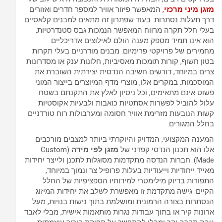
מזגן מיני מרכזי
,
המאפשר פיזור אוויר למספר חדרים ואזורים
דרך תעלות נסתרות. בעוד שפתרון זה מתאים למבנים קלאסיים
בעלי חלל תקרה מרווח המאפשר הנמכות גבס סטנדרטיות,
הוא אינו תמיד מספק מענה הולם לאילוצים אדריכליים
מחמירים של פרויקטי פרימיום. מבנים מודרניים בעלי תקרות
בטון חשוף, קורות תומכות מאסיביות, חלונות ענק או מסדרונות
צרים במיוחד, דורשים חשיבה הנדסית יצירתית השוברת את
המוסכמות. במקרים אלו, מוצרי מדף המיוצרים בייצור המוני
פשוט אינם מתאימים, וכל ניסיון לאלץ את התקנתם בשטח
עלול להוביל לפשרות אסתטיות כואבות ולבעיות אקוסטיות
קשות הנובעות מזרימת אוויר חסומה ומערבולות רוח טורדניים
בחלל המגורים.
המענה המקצועי, המדויק והיוקרתי ביותר למצבים מורכבים
אלו הוא תכנון הנדסי קפדני של
מזגן לפי מידה
(Custom
Made). חברות הנדסה מתקדמות מסוגלות לתכנן ולייצר יחידות
מאייד ייחודיות וייעודיות בעלות פרופיל צר ונמוך במיוחד,
התפורות בדיוק מילימטרי למידותיו הספציפיות של החלל
הקיים. גישה מתקדמת זו מאפשרת לשלב את יחידות המיזוג
הנסתרות בצורה הרמונית ומושלמת בתוך נישות בנויות, מעל
ארונות קיר או בתוך עבודות נגרות מותאמות אישית, מבלי לאבד