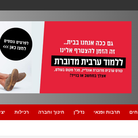
חים
תרבות ופנאי
נדל”ן
חינוך וחברה
רכילות
יצי