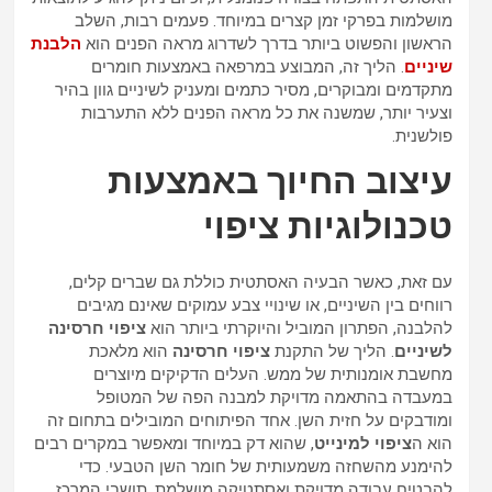
מושלמות בפרקי זמן קצרים במיוחד. פעמים רבות, השלב
הראשון והפשוט ביותר בדרך לשדרוג מראה הפנים הוא
הלבנת
שיניים
. הליך זה, המבוצע במרפאה באמצעות חומרים
מתקדמים ומבוקרים, מסיר כתמים ומעניק לשיניים גוון בהיר
וצעיר יותר, שמשנה את כל מראה הפנים ללא התערבות
פולשנית.
עיצוב החיוך באמצעות
טכנולוגיות ציפוי
עם זאת, כאשר הבעיה האסתטית כוללת גם שברים קלים,
רווחים בין השיניים, או שינויי צבע עמוקים שאינם מגיבים
להלבנה, הפתרון המוביל והיוקרתי ביותר הוא
ציפוי חרסינה
לשיניים
. הליך של התקנת
ציפוי חרסינה
הוא מלאכת
מחשבת אומנותית של ממש. העלים הדקיקים מיוצרים
במעבדה בהתאמה מדויקת למבנה הפה של המטופל
ומודבקים על חזית השן. אחד הפיתוחים המובילים בתחום זה
הוא ה
ציפוי למינייט
, שהוא דק במיוחד ומאפשר במקרים רבים
להימנע מהשחזה משמעותית של חומר השן הטבעי. כדי
להבטיח עבודה מדויקת ואסתטיקה מושלמת, תושבי המרכז