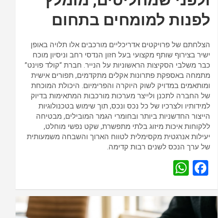
לפנות למומחים בתחום
הצלחתם של פרויקטים אדריכליים מורכבים אלו תלויה באופן
ישיר בצירוף שותף מקצועי בעל חזון הנדסי רחב וניסיון מוכח
כבר משלבי הסקיצות הראשוניות על הנייר. חברת “קולד פוינט”
מתמחה באספקת פתרונות אקלים מתקדמים, תפורים אישית
ומותאמים במדויק לשוק היוקרה והפרימיום. היכולת המוכחת
של החברה לתכנן ולייצר מערכות מורכבות המתאימות בדיוק
למידותיו ולצרכיו של כל נכס ונכס, תוך שימוש בטכנולוגיות
הייצור החדשניות ביותר ובחומרי הגמר המובילים, מבטיחה
ללקוחות איכות מיזוג בלתי מתפשרת, שקט נפשי מוחלט,
יעילות אנרגטית מקסימלית לטווח הארוך והשבחה משמעותית
של ערך הנכס לשנים רבות קדימה.
W
F
h
a
at
ce
s
b