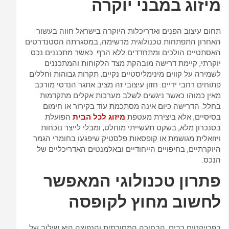
מיזוג במבני יוקרה
תחום עיצוב הפנים ואדריכלות היוקרה בישראל חווה בעשור
האחרון התפתחות טכנולוגית מרשימה, במסגרתה הסטנדרטים
האסתטיים הולכים ומתחדדים ללא הרף. כאשר מתכננים נכס
יוקרתי, קיימת דרישה מובהקת מצד הלקוחות והמתכננים
לשמירה על קווים מינימליסטיים נקיים, תקרות גבוהות וחללים
פתוחים רחבי ידיים. חזון עיצובי זה מציב אתגר הנדסי מורכב
מאין כמוהו כאשר ניגשים לשלב מערכות אקלים מתקדמות
בחלל. הדרישה כיום אינה מסתכמת עוד בקירור או חימום
בסיסיים, אלא ביצירת מעטפת
מיזוג לכל הבית
הפועלת
בסנכרון מלא, בשקט תעשייתי מוחלט, ומבלי לייצר נוכחות
ויזואלית מגושמת או קופסאות פלסטיק שיפגעו בחומרי הגמר
היוקרתיים, בחיפויים הייחודיים ובאלמנטים האדריכליים של
הנכס.
פתרון טכנולוגי המאפשר
לחשוב מחוץ לקופסה
בפרויקטים רבים, הבחירה המסורתית והנפוצה היא שילוב של