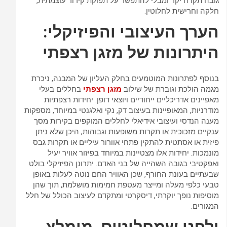
גובה תקרה יקר ומבלי להתפשר על תפוקת קירור עוצמתית,
חלקה וחרישית לחלוטין.
הערך העיצובי והפיזיקלי:
היתרונות של מזגן רצפתי
בנוסף לפתרונות המוטמעים בחלק העליון של המבנה, ניכרת
מגמה הולכת וגוברת של שילוב
מזגן רצפתי
בחללים בעלי
מאפיינים אדריכליים ייחודיים ויוצאי דופן. יחידות רצפתיות
מודרניות, המאופיינות בעיצוב דק, נקי ואלגנטי במיוחד, מספקות
מענה הנדסי ועיצובי אידיאלי לחללים המוקפים בקירות מסך
ענקיים מזכוכית או תקרות משופעות וגבוהות, היכן שלא ניתן
פיזית או אסתטית להתקין פתחי אוורור עיליים או תקרות גבס
מונמכות. יחידות אלו מצטיינות במיוחד בפיזור אוויר יעיל
ואפקטיבי בגובה השהייה של בני האדם. יתרונן הפיזיקלי בולט
שבעתיים בעונת החורף, שכן האוויר החם נוטה לעלות באופן
טבעי כלפי מעלה ומייצר מעטפת חמימות מושלמת, תוך שהן
מוסיפות נופך יוקרתי, דיסקרטי ומתקדם לעיצוב הכולל של חלל
המגורים.
ולפני שמחליטים, מומלץ