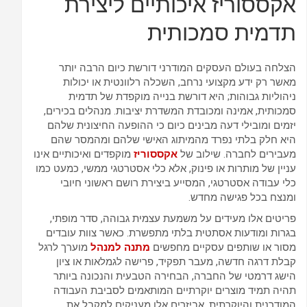
אקססוריז איכותיים ליצירת
תדמית סמכותית
הצלחה בעולם העסקים המודרני דורשת כיום הרבה יותר
מאשר רק ידע מקצועי נרחב, השכלה רלוונטית או יכולות
ניהוליות גבוהות; היא דורשת בנייה מוקפדת של תדמית
סמכותית, אמינה ומכובדת המשדרת יציבות. מנהלים בכירים,
יזמים ומובילי דעה מבינים כיום כי ההופעה החיצונית שלהם
היא חלק בלתי נפרד מהמיתוג האישי שלהם ומהמסר שהם
מעבירים לחברה. שילוב של
אקססוריז
מוקפדים ואיכותיים אינו
עניין של מותרות או פינוק, אלא כלי אסטרטגי ממשי, כמעט כמו
כלי עבודה אסטרטגי, המסייע ביצירת רושם ראשוני חיובי
ומנצח בכל פגישה מחדש.
פריטים אלו מעידים על משמעת עצמית גבוהה, סדר מופתי,
בגרות ומודעות אסתטית בלתי מתפשרת. כאשר צוות עובדים
מסור או שותפים עסקיים מחפשים
מתנה למנהל
מוערך לרגל
קבלת דרגה חדשה, מעבר תפקיד, פרישה לגמלאות או ציון
הישג דרמטי של החברה, הבחירה הטבעית והנכונה ביותר
תהיה תמיד מוצרים יוקרתיים המותאמים לסביבת העבודה
המודרנית והיוקרתית. אביזרים אלו מעניקים למקבל את