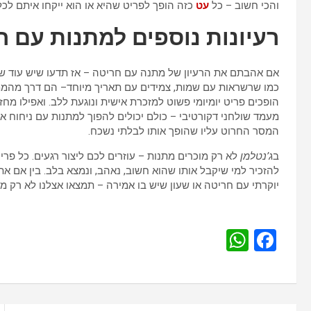
והכי חשוב – כל
עט
כזה הופך לפריט שהיא או הוא ייקחו איתם לכל
רעיונות נוספים למתנות עם 
אם אהבתם את הרעיון של מתנה עם חריטה – אז תדעו שיש עוד ש
כמו שרשראות עם שמות, צמידים עם תאריך מיוחד– הם דרך מהממת
הופכים פריט יומיומי פשוט למזכרת אישית ונוגעת ללב. ואפילו מחז
מעמד שולחני דקורטיבי – כולם יכולים להפוך למתנות עם ניחוח אי
המסר החרוט עליו שהופך אותו לבלתי נשכח.
ב
ג’נטלמן
לא רק מוכרים מתנות – עוזרים לכם ליצור רגעים. כל פר
להזכיר למי שיקבל אותו שהוא חשוב, נאהב, ונמצא בלב. בין אם 
יוקרתי עם חריטה או שעון שיש בו אמירה – תמצאו אצלנו לא רק 
W
F
h
a
at
ce
s
b