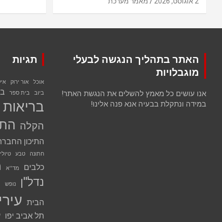
2 אוגוסט, 2026
מאמר מערכת
האתר בתהליך הנגשה לבעלי
תגיות
מוגבלויות
אוכל
אור ירוק
אי
בנ
אנו עושים כל מאמץ להשלים את הנגשת האתר!
ביוב
בית ספר
בריאות
במידה ונתקלת בבעיה אנא פנה אלינו!
התח
הקלה
התיכון החברת
חתונה
טבע
טיולי
מ
כלבים
מד''א
נדל''ן
נ
נופש
עירי
הבית
תל אביב יפו
ע