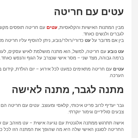
עטים עם חריטה
מבין המתנות האישיות והקלאסיות,
עטים
עם חריטה תופסים מקום 
לגברים ולנשים כאחד.
בין אם מדובר על
עט
כדורי/רולר/נובע, ניתן להוסיף עליו חריטה 
עט נובע
עם חריטה, למשל, הוא מתנה מושלמת לאיש עסקים, לעורך
ברמה גבוהה, מצד שני – מסר אישי שנצרב על הגוף והנפש כאחד.
עטים
עם חריטה מתאימים כמעט לכל אירוע – יום הולדת, קידום בעב
הערכה.
מתנה לגבר, מתנה לאישה
גבר יעדיף לרוב פריט איכותי, קלאסי ומעוצב. עטים עם חריטה ה
צבעים סולידיים וגימור יוקרתי.
אישה תתרגש ממתנה אלגנטית עם נגיעה אישית – עט מוזהב עם ש
החריטה לסגנון האישי שלה היא מה שהופך את המתנה הזו לכל כך