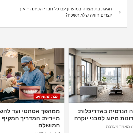
נ
A
o
חגיגת בת מצווה במועדון עם כל חברי הכיתה – איך
י
p
o
יוצרים חוויה שלא תשכח?
p
k
ו
ו
ט
עצת המומחים
ה הנדסית באדריכלות:
ממהפך אסתטי ועד להש
ונות מיזוג למבני יוקרה
מיידית: המדריך המקיף ל
המושלם
מאמר מערכת