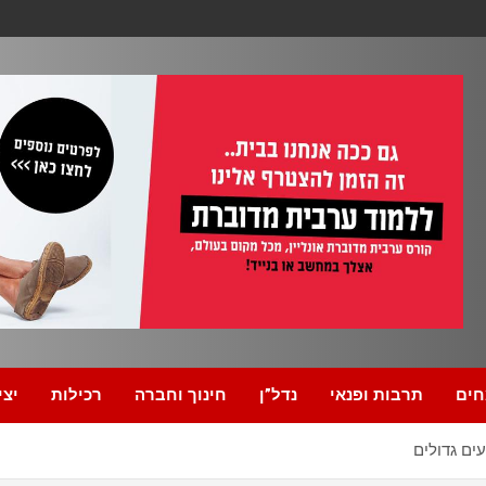
חים
תרבות ופנאי
נדל”ן
חינוך וחברה
רכילות
יצי
ים גדולים