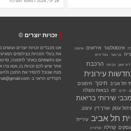
28 יולי, 2026
מאמר מערכת
זכויות יוצרים ©
אינסטלטור
אירועים
אנו מכבדים זכויות יוצרים ועושים
לת
ארנונה
את בעלי הזכויות בצילומים המגיעים 
ייה
בני נוער
בעלי חיים
אם נחשפתם באתר לתמונה, סרטון א
הרכבת
דיור מוגן
הבימה
אחר שיש לכם זכויות בו, אנא צרו א
דשות עירונית
מנת שנוכל להסיר את התוכן ולהענ
הקרדיט הראוי ב: avihai.zoomat@gmail.com
חינוך
י תל אביב
חיסונים
יפו
כבאות והצלה
ם
ילדים
כבי שירותי בריאות
יהול עסק
עורך דין
עיצוב
ית תל אביב
עיריית
סקים
קהילה
קולינריה