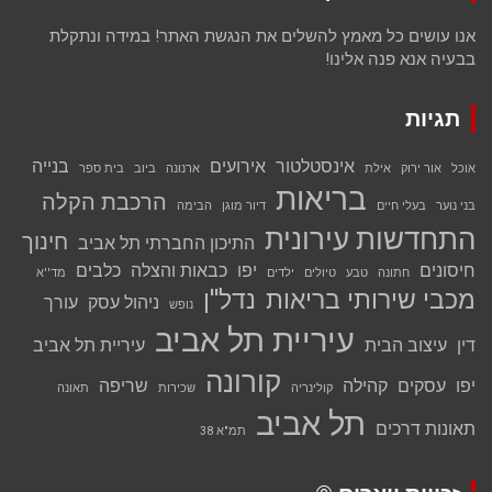
אנו עושים כל מאמץ להשלים את הנגשת האתר! במידה ונתקלת
בבעיה אנא פנה אלינו!
תגיות
אינסטלטור
אירועים
בנייה
אוכל
אור ירוק
אילת
ארנונה
ביוב
בית ספר
בריאות
הרכבת הקלה
בני נוער
בעלי חיים
דיור מוגן
הבימה
התחדשות עירונית
חינוך
התיכון החברתי תל אביב
חיסונים
יפו
כבאות והצלה
כלבים
חתונה
טבע
טיולים
ילדים
מד''א
מכבי שירותי בריאות
נדל''ן
ניהול עסק
עורך
נופש
עיריית תל אביב
דין
עיצוב הבית
עיריית תל אביב
קורונה
יפו
עסקים
קהילה
שריפה
קולינריה
שכירות
תאונה
תל אביב
תאונות דרכים
תמ"א 38