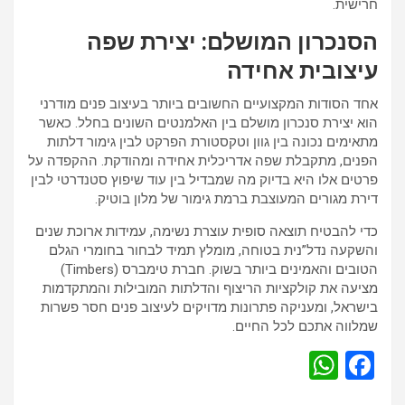
חרישית.
הסנכרון המושלם: יצירת שפה
עיצובית אחידה
אחד הסודות המקצועיים החשובים ביותר בעיצוב פנים מודרני
הוא יצירת סנכרון מושלם בין האלמנטים השונים בחלל. כאשר
מתאימים נכונה בין גוון וטקסטורת הפרקט לבין גימור דלתות
הפנים, מתקבלת שפה אדריכלית אחידה ומהודקת. ההקפדה על
פרטים אלו היא בדיוק מה שמבדיל בין עוד שיפוץ סטנדרטי לבין
דירת מגורים המעוצבת ברמת גימור של מלון בוטיק.
כדי להבטיח תוצאה סופית עוצרת נשימה, עמידות ארוכת שנים
והשקעה נדל”נית בטוחה, מומלץ תמיד לבחור בחומרי הגלם
הטובים והאמינים ביותר בשוק. חברת טימברס (Timbers)
מציעה את קולקציות הריצוף והדלתות המובילות והמתקדמות
בישראל, ומעניקה פתרונות מדויקים לעיצוב פנים חסר פשרות
שמלווה אתכם לכל החיים.
W
F
h
a