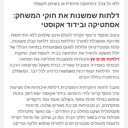
ללא כל צורך בתחזוקה מיוחדת או בשימון תקופתי.
דלתות שמשנות את חוקי המשחק:
אסתטיקה ובידוד אקוסטי
עיצוב מוקפד וריצוף יוקרתי לעולם אינם שלמים ללא התייחסות
מדויקת ומושכלת למערך הדלתות בנכס. דלתות קבלן פשוטות,
קלות וסטנדרטיות עלולות לפגום משמעותית במראה הכללי של
חלל מושקע ולהוזיל את התחושה בבית. לעומת זאת, התקנת
דלתות פנים עץ
איכותיות ומעוצבות מחליפה את המראה
הבסיסי באמירה עיצובית עשירה, כבדת משקל ומרשימה הרבה
יותר. הדלתות המודרניות משמשות כרהיט לכל דבר, המשתלב
בהרמוניה בחלל הקיים.
מעבר לחזות היוקרתית והמסיבית, דלתות איכותיות אלו מציעות
ערך מוסף קריטי לחיי היומיום: בידוד אקוסטי יוצא דופן. בזכות
שימוש במילוי פנימי צפוף, בשילוב אטמי גומי היקפיים
מתקדמים, הן מבטיחות סביבת מגורים שלווה, פרטיות
מקסימלית ושקט מוחלט בין החדרים – גם כאשר מתנהלת
פעילות ערה בשאר חלקי הבית. כמו כן, שילוב של פרזול יוקרתי
כדוגמת מנעולים מגנטיים תורם לחוויית שימוש חלקה וטריקה