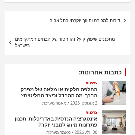
at
ce
s
b
נ
דירות למכירה ותיווך יוקרתי בתל אביב
A
o
י
p
o
ו
מתכננים שיפוץ קיץ? זהו הסוד של הבתים המתקדמים
p
k
ו
בישראל
ט
כתבות אחרונות:
צרכנות
החלפה חלקית או מלאה של מפרק
הברך: מה ההבדל וכיצד מחליטים?
2 אוגוסט, 2026
מאמר מערכת
צרכנות
אינטגרציה הנדסית באדריכלות: תכנון
פתרונות מיזוג למבני יוקרה
30 יולי, 2026
מאמר מערכת