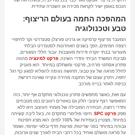
היוקרה, מייצר “אפקט וואו” כבר בכניסה לבית, ומעלה את שווי
הנכס באופן ישיר לקראת מכירה או השכרה עתידית.
המהפכה החמה בעולם הריצוף:
טבע וטכנולוגיה
המעבר מריצוף קרמיקה או גרניט פורצלן סטנדרטי וקר לחיפויי
רצפה חמימים, הפך בשנים האחרונות לסטנדרט הבלתי
מעורער בבתי יוקרה ודירות מעוצבות. עבור חללי המגורים,
סביבת המשרד הביתי וחדרי השינה,
פרקט למינציה
מהווה
פתרון אסתטי מרהיב, פרקטי ומשתלם במיוחד. הוא מעניק
לחלל מראה של עץ טבעי, תחושה נעימה להפליא למגע כף רגל
יחפה, ויתרון עצום של התקנה מהירה ונקייה שאינה דורשת
כניסה לאתר בנייה מורכב.
עם זאת, כאשר מחפשים פתרון טכנולוגי מתקדם אף יותר, כזה
המאפשר רצף עיצובי חלק גם באזורים רטובים כמו מטבחים
וחדרי רחצה, הבחירה המובילה של מומחי העיצוב היא ללא
ספק
פרקט SPC
.
חיפוי פולימרי מתקדם זה, בעל ליבה קשיחה
במיוחד, מצטיין בעמידות של 100% למים. הוא מציג חסינות
גבוהה במיוחד בפני שריטות, פגיעות הדף ובלאי יומיומי, ושומר
על מראה מושלם ואחיד בכל רחבי הבית לאורך שנים ארוכות,