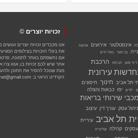
זכויות יוצרים ©
אינסטלטור
אירועים
אנו מכבדים זכויות יוצרים ועושים
לת
ארנונה
את בעלי הזכויות בצילומים המגיעים 
ייה
בני נוער
בעלי חיים
אם נחשפתם באתר לתמונה, סרטון א
הרכבת
דיור מוגן
הבימה
אחר שיש לכם זכויות בו, אנא צרו א
דשות עירונית
מנת שנוכל להסיר את התוכן ולהענ
הקרדיט הראוי ב: avihai.zoomat@gmail.com
חינוך
י תל אביב
חיסונים
יפו
כבאות והצלה
ם
ילדים
כבי שירותי בריאות
יהול עסק
עורך דין
עיצוב
ית תל אביב
עיריית
סקים
קהילה
קולינריה