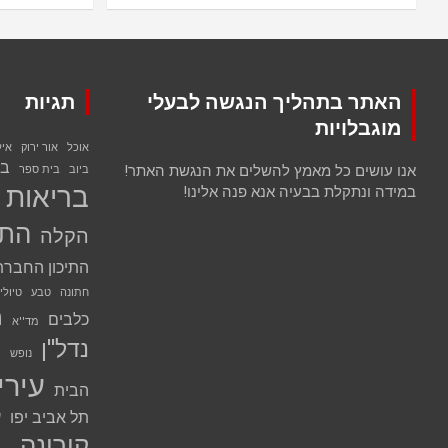
האתר בתהליך הנגשה לבעלי
תגיות
מוגבלויות
אוכל
אור ירוק
אי
בנ
אנו עושים כל מאמץ להשלים את הנגשת האתר!
ביוב
בית ספר
בריאות
במידה ונתקלת בבעיה אנא פנה אלינו!
התח
הקלה
התיכון החברת
חתונה
טבע
טיולי
מ
כלבים
מד''א
נדל''ן
נ
נופש
עירי
הבית
תל אביב יפו
ע
קורונה