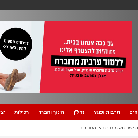
חים
תרבות ופנאי
נדל”ן
חינוך וחברה
רכילות
יצי
 משכנתא מורכבת או מסורבת