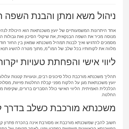
ניהול משא ומתן והבנת השפה 
אחד היתרונות המשמעותיים של יועץ משכנתאות הוא היכולת לנהל מ
מנוסה מכיר את השפה הבנקאית, את שיקולי הסיכון ואת גבולות הגמ
מסמכים להדגיש ואיך לבנות תמהיל משכנתא שמאזן בין החזר חודשי
מלווה את לקוחותיו בכל שלב של המו״מ, מתוך מטרה להשיג תנאים
ליווי אישי והפחתת טעויות יקרות
תהליך משכנתא מורכבת כולל סיכונים רבים, וטעויות קטנות עלולו
יועץ משכנתאות מגן על הלקוח מפני קבלת החלטות פזיזות, מסלולי
הכלכלית האמיתית. הליווי האישי כולל הסברים ברורים, שקיפות
החלטה.
משכנתא מורכבת כשלב בדרך לי
חשוב להבין שמשכנתא מורכבת או מסורבת אינה בהכרח פתרון קבוע
המשכנתא הראשונית משמשת כפתרון זמני. לאחר תקופה של התנהל