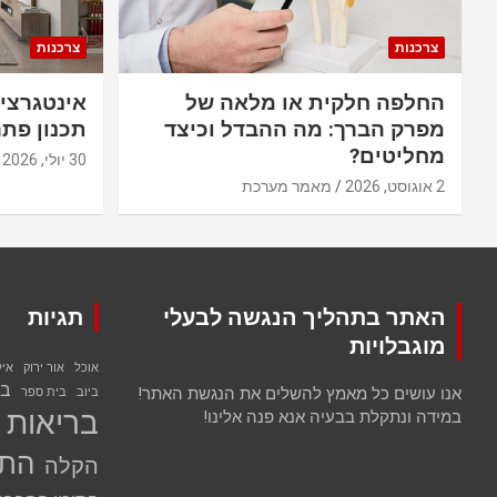
צרכנות
צרכנות
החלפה חלקית או מלאה של
אינטגרצי
מפרק הברך: מה ההבדל וכיצד
תכנון פתר
מחליטים?
30 יולי, 2026
2 אוגוסט, 2026
מאמר מערכת
האתר בתהליך הנגשה לבעלי
תגיות
מוגבלויות
אוכל
אור ירוק
אי
בנ
אנו עושים כל מאמץ להשלים את הנגשת האתר!
ביוב
בית ספר
בריאות
במידה ונתקלת בבעיה אנא פנה אלינו!
התח
הקלה