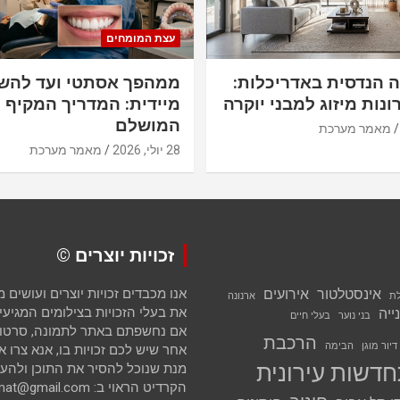
עצת המומחים
ה הנדסית באדריכלות:
ממהפך אסתטי ועד להש
ונות מיזוג למבני יוקרה
מיידית: המדריך המקיף ל
המושלם
מאמר מערכת
28 יולי, 2026
מאמר מערכת
זכויות יוצרים ©
אינסטלטור
אירועים
אנו מכבדים זכויות יוצרים ועושים
לת
ארנונה
את בעלי הזכויות בצילומים המגיעים 
ייה
בני נוער
בעלי חיים
אם נחשפתם באתר לתמונה, סרטון א
הרכבת
דיור מוגן
הבימה
אחר שיש לכם זכויות בו, אנא צרו א
דשות עירונית
מנת שנוכל להסיר את התוכן ולהענ
הקרדיט הראוי ב: avihai.zoomat@gmail.com