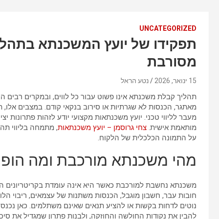
UNCATEGORIZED
תפקידו של יועץ המשכנתא בתהלי
מסורבת
15 ינואר, 2026
נטע הראל
תהליך קבלת משכנתא אינו פשוט עבור כל לווים, ובמקרים רבים הו
מאתגר, הכנסות לא שגרתיות או סירוב בנקאי קודם. במצבים אלו, 
מעבר לליווי טכני. יועץ משכנתאות מקצועי יודע לזהות פתרונות יצ
מותאמת אישית.
צחי גרוסמן – יועץ משכנתאות
, מתמחה בליווי תה
על התמונה הכלכלית של הלקוח.
מהי משכנתא מורכבת ומה הופך 
משכנתא נחשבת למורכבת כאשר היא אינה עומדת בקריטריונים הבנ
חובות עבר, חשבון מוגבל, הכנסות משתנות של עצמאים, ריבוי הלוו
נוטים לדחות בקשות או להציע תנאים שאינם משתלמים. כאן נכנס
להבין את נקודות החולשה והחוזקה, ולבנות פתרון שמגדיל את סיכוי