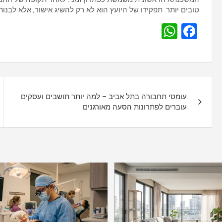
טובים יותר. תפקידו של היועץ הוא לא רק להשיג אישור, אלא לבנו
W
F
h
a
at
ce
s
b
נ
A
o
עומסי תחבורה בתל אביב – למה יותר תושבים ועסקים
י
p
o
עוברים לפתרונות הסעה מאורגנים
p
k
ו
ו
ט