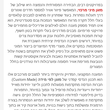
בפרויקטים רבים, הבחירה המסורתית והנפוצה היא שילוב של
מזגן מיני מרכזי
,
המאפשר פיזור אוויר למספר חדרים ואזורים
דרך תעלות נסתרות. בעוד שפתרון זה מתאים למבנים קלאסיים
בעלי חלל תקרה מרווח המאפשר הנמכות גבס סטנדרטיות, הוא
אינו תמיד מספק מענה הולם לאילוצים אדריכליים מחמירים של
פרויקטי פרימיום. מבנים מודרניים בעלי תקרות בטון חשוף,
קורות תומכות מאסיביות, חלונות ענק או מסדרונות צרים
במיוחד, דורשים חשיבה הנדסית יצירתית השוברת את
המוסכמות. במקרים אלו, מוצרי מדף המיוצרים בייצור המוני
פשוט אינם מתאימים, וכל ניסיון לאלץ את התקנתם בשטח עלול
להוביל לפשרות אסתטיות כואבות ולבעיות אקוסטיות קשות
הנובעות מזרימת אוויר חסומה ומערבולות רוח טורדניים בחלל
המגורים.
המענה המקצועי, המדויק והיוקרתי ביותר למצבים מורכבים אלו
הוא תכנון הנדסי קפדני של
מזגן לפי מידה
(Custom Made).
חברות הנדסה מתקדמות מסוגלות לתכנן ולייצר יחידות מאייד
ייחודיות וייעודיות בעלות פרופיל צר ונמוך במיוחד, התפורות
בדיוק מילימטרי למידותיו הספציפיות של החלל הקיים. גישה
מתקדמת זו מאפשרת לשלב את יחידות המיזוג הנסתרות בצורה
הרמונית ומושלמת בתוך נישות בנויות, מעל ארונות קיר או בתוך