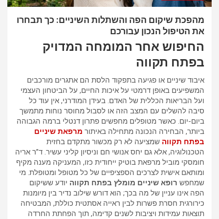
מהפכת שיקום הפה והשתלות השיניים: כך תבחרו
את הטיפול הנכון עבורכם
החיפוש אחר המומחה המדויק
בפתח תקווה
איבוד שיניים או פגיעה בתפקוד הלסת הם אתגרים מורכבים
המשפיעים באופן דרמטי על איכות החיים, על הביטחון העצמי
ועל הבריאות הכללית של האדם. בעידן המודרני, אין עוד כל
סיבה להשלים עם המצב הזה או לסבול מחוסר נוחות מתמשך
ביום-יום. כאשר מטופלים מחפשים פתרון דנטלי ברמה הגבוהה
ביותר, הבחירה הנכונה מתחילה באיתור
מרפאת שיניים
בפתח תקווה
שמציעה לא רק מכשור מתקדם בחזית
הטכנולוגיה, אלא גם יחס אנושי חם וניסיון קליני עשיר. ד”ר אריה
חומסקי מוביל מרפאת בוטיק ייחודית כזו, המעניקה מענה מקיף
ומותאם אישית לצרכים הספציפיים של כל מטופל ומטופלת. מי
שמחפש
רופא שיניים מומלץ בפתח תקווה
יודע ששיקום
הפה אינו עניין של מה בכך; הוא דורש שילוב נדיר בין מיומנות
כירורגית חסרת פשרות לבין ראייה אסתטית כוללת, המבטיחה
תוצאות עמידות ויציבות לשנים קדימה, תוך הפחתת החרדה