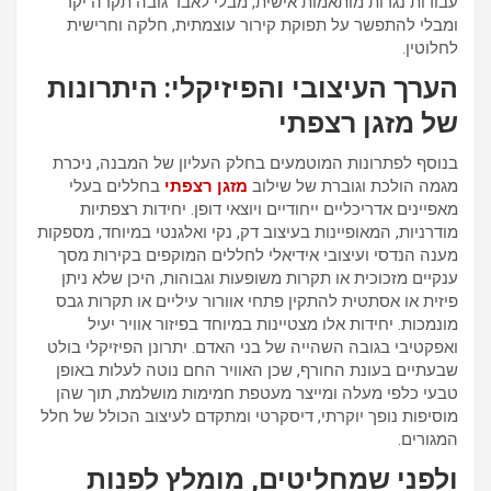
עבודות נגרות מותאמות אישית, מבלי לאבד גובה תקרה יקר
ומבלי להתפשר על תפוקת קירור עוצמתית, חלקה וחרישית
לחלוטין.
הערך העיצובי והפיזיקלי: היתרונות
של מזגן רצפתי
בנוסף לפתרונות המוטמעים בחלק העליון של המבנה, ניכרת
מגמה הולכת וגוברת של שילוב
מזגן רצפתי
בחללים בעלי
מאפיינים אדריכליים ייחודיים ויוצאי דופן. יחידות רצפתיות
מודרניות, המאופיינות בעיצוב דק, נקי ואלגנטי במיוחד, מספקות
מענה הנדסי ועיצובי אידיאלי לחללים המוקפים בקירות מסך
ענקיים מזכוכית או תקרות משופעות וגבוהות, היכן שלא ניתן
פיזית או אסתטית להתקין פתחי אוורור עיליים או תקרות גבס
מונמכות. יחידות אלו מצטיינות במיוחד בפיזור אוויר יעיל
ואפקטיבי בגובה השהייה של בני האדם. יתרונן הפיזיקלי בולט
שבעתיים בעונת החורף, שכן האוויר החם נוטה לעלות באופן
טבעי כלפי מעלה ומייצר מעטפת חמימות מושלמת, תוך שהן
מוסיפות נופך יוקרתי, דיסקרטי ומתקדם לעיצוב הכולל של חלל
המגורים.
ולפני שמחליטים, מומלץ לפנות