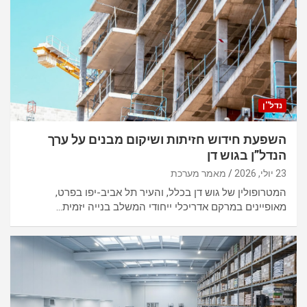
p
o
p
k
נדל''ן
השפעת חידוש חזיתות ושיקום מבנים על ערך
הנדל”ן בגוש דן
23 יולי, 2026
מאמר מערכת
המטרופולין של גוש דן בכלל, והעיר תל אביב-יפו בפרט,
מאופיינים במרקם אדריכלי ייחודי המשלב בנייה יזמית…