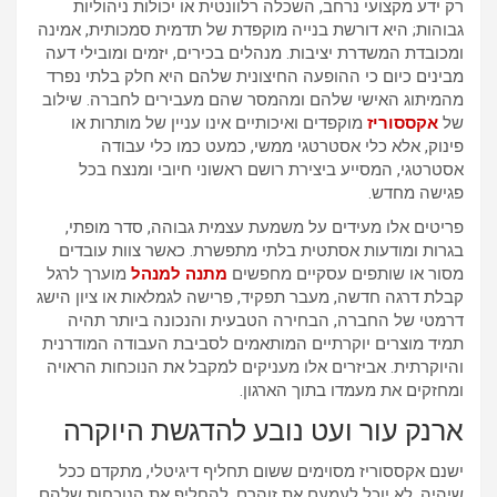
רק ידע מקצועי נרחב, השכלה רלוונטית או יכולות ניהוליות
גבוהות; היא דורשת בנייה מוקפדת של תדמית סמכותית, אמינה
ומכובדת המשדרת יציבות. מנהלים בכירים, יזמים ומובילי דעה
מבינים כיום כי ההופעה החיצונית שלהם היא חלק בלתי נפרד
מהמיתוג האישי שלהם ומהמסר שהם מעבירים לחברה. שילוב
של
אקססוריז
מוקפדים ואיכותיים אינו עניין של מותרות או
פינוק, אלא כלי אסטרטגי ממשי, כמעט כמו כלי עבודה
אסטרטגי, המסייע ביצירת רושם ראשוני חיובי ומנצח בכל
פגישה מחדש.
פריטים אלו מעידים על משמעת עצמית גבוהה, סדר מופתי,
בגרות ומודעות אסתטית בלתי מתפשרת. כאשר צוות עובדים
מסור או שותפים עסקיים מחפשים
מתנה למנהל
מוערך לרגל
קבלת דרגה חדשה, מעבר תפקיד, פרישה לגמלאות או ציון הישג
דרמטי של החברה, הבחירה הטבעית והנכונה ביותר תהיה
תמיד מוצרים יוקרתיים המותאמים לסביבת העבודה המודרנית
והיוקרתית. אביזרים אלו מעניקים למקבל את הנוכחות הראויה
ומחזקים את מעמדו בתוך הארגון.
ארנק עור ועט נובע להדגשת היוקרה
ישנם אקססוריז מסוימים ששום תחליף דיגיטלי, מתקדם ככל
שיהיה, לא יוכל לעמעם את זוהרם, להחליף את הנוכחות שלהם