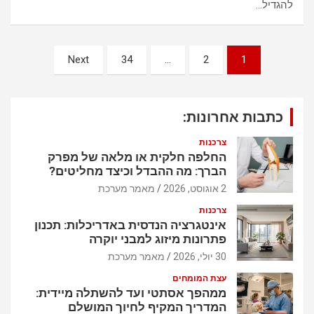
להגדיל…
נ
Next
34
…
2
1
י
ו
כתבות אחרונות:
ו
ט
צרכנות
החלפה חלקית או מלאה של מפרק
הברך: מה ההבדל וכיצד מחליטים?
2 אוגוסט, 2026
מאמר מערכת
צרכנות
אינטגרציה הנדסית באדריכלות: תכנון
פתרונות מיזוג למבני יוקרה
30 יולי, 2026
מאמר מערכת
עצת המומחים
ממהפך אסתטי ועד להשתלה מיידית:
המדריך המקיף לחיוך המושלם