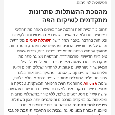
הטיפולית למינימום.
מהפכת ההשתלות: פתרונות
מתקדמים לשיקום הפה
תחום כירורגיית הפה והלסת עבר בשנים האחרונות תהליכי
דיגיטציה וטכנולוגיה מואצים, שהפכו את הפרוצדורות לקצרות
ובטוחות בהרבה. בעבר, תהליך של
השתלת שיניים
מסורתית
נפרס על פני חודשים ארוכים ומתישים של המתנה, חוסר נוחות
ממושך ושימוש בפתרונות זמניים ניידים. כיום, בזכות גישות
טיפוליות חדישות ופורצות דרך, המרפאה מציעה פתרונות
מתקדמים כמו
העמסה מיידית
– פרוטוקול טיפולי יעיל
המאפשר לעקור שיניים פגומות, להחדיר שתלים חזקים ולעגן
עליהם גשר שיניים קבוע, אסתטי ומתפקד ביום אחד בלבד.
עבור מטופלים הסובלים מחוסר שיניים נרחב או מלא בלסת,
שיטת
All on 6
מהווה את חזית הרפואה המשקמת. טכניקה זו
מספקת יציבות מקסימלית למערכת השיניים החדשה באמצעות
שישה שתלים אסטרטגיים בלבד, ללא צורך בהשתלות מרובות
ומכאיבות. גם במקרים מורכבים ומאתגרים יותר, כגון
השתלת
שיניים לסת תחתונה
הדורשת זהירות אנטומית מיוחדת
ומיומנות גבוהה מפני פגיעה עצבית, או התאמת
תותבת על גבי