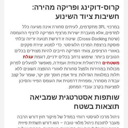
קרוס-דוקינג ופריקה מהירה:
חשיבות ציוד השינוע
במרכזי 3PL מתקדמים, לעיתים סחורה אינה מגיעה כלל
למדפים, אלא מועברת ישירות מרציף הפריקה לרציף ההעמסה
(שיטת Cross-Docking). שיטה זו דורשת תנועה זריזה ובלתי
פוסקת ברצפת המרכז הלוגיסטי. כדי למנוע יצירת פקקים
באזורי הרציפים, צוותי הפריקה חייבים להיות מצוידים בכלים
הטובים ביותר. שימוש נרחב בכלים ידניים, דוגמת
עגלת
משטחים
הידראולית איכותית ועמידה, מאפשר לפועלים לפרוק
מכולות במהירות ולפצל סחורות לאזורי ההפצה השונים ללא
תלות במלגזות הגדולות. ציוד אמין חוסך זמן יקר, שומר על קצב
עבודה מסחרר, ומפחית דרמטית את העומס הפיזי והסיכון
לפציעות בקרב עובדי המחסן.
שותפות אסטרטגית שמביאה
תוצאות בשטח
ניהול מרכז לוגיסטי רווחי במודל של מיקור חוץ דורש הרבה
מעבר לתוכנת ניהול מלאי טובה – הוא דורש תשתית פיזית