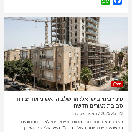
W
F
h
a
at
ce
s
b
A
o
p
o
p
k
נדל''ן
פינוי בינוי בישראל: מהשלב הראשוני ועד יצירת
סביבת מגורים חדשה
22 יולי, 2026
מאמר מערכת
בשנים האחרונות הפך תחום הפינוי בינוי לאחד התחומים
המשמעותיים ביותר בעולם הנדל”ן הישראלי. לצד הצורך