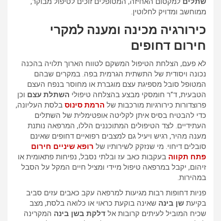
שתלים
למקסום האחיזה, המטופלים זוכים לטיפול מבוקר,
ממוחשב ומדויק לחלוטין.
כירורגיה מכינה ומענה למקרי
חירום דחופים
לא פעם, הצלחת הטיפול המשקם לטווח הארוך תלויה בהכנה
נכונה ויסודית של התשתית הגרמית בפה. במקרים שבהם
המטופל סובל מספיגת עצם מוגברת או מחוסר בנפח העצם
הטבעית, ד”ר חומסקי מבצע בהצלחה טיפולי
השתלת עצם
וכן
פרוצדורות כירורגיות מורכבות של
הרמת סינוס
בלסת העליונה,
כדי להבטיח בסיס איתן לקליטה אופטימלית של השתלים
העתידיים. לצד הטיפולים המתוכננים הללו, המרפאה נותנת
מענה מהיר, רגיש ויעיל גם למצבים רפואיים דחופים שאינם
סובלים דיחוי. מי שנזקק לשירותיו של
רופא שיניים חירום
פתח תקווה
בעקבות כאב עז ובלתי נסבל, נפיחות פתאומית או
זיהום, יקבל במרפאה טיפול מיידי ומציל חיים המקל על הסבל
במהירות.
פניות דחופות רבות מגיעות למרפאה עקב כאבים עזים סביב
בקיעת
שן בינה
שאינה בוקעת כראוי או כלואה בלסת, מצב
שכיח המוביל לעיתים קרובות אל
דלקת בשן בינה
המקרינה