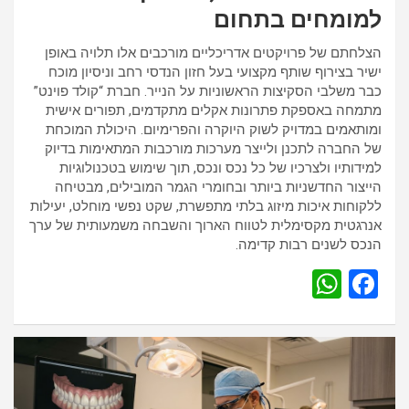
למומחים בתחום
הצלחתם של פרויקטים אדריכליים מורכבים אלו תלויה באופן
ישיר בצירוף שותף מקצועי בעל חזון הנדסי רחב וניסיון מוכח
כבר משלבי הסקיצות הראשוניות על הנייר. חברת “קולד פוינט”
מתמחה באספקת פתרונות אקלים מתקדמים, תפורים אישית
ומותאמים במדויק לשוק היוקרה והפרימיום. היכולת המוכחת
של החברה לתכנן ולייצר מערכות מורכבות המתאימות בדיוק
למידותיו ולצרכיו של כל נכס ונכס, תוך שימוש בטכנולוגיות
הייצור החדשניות ביותר ובחומרי הגמר המובילים, מבטיחה
ללקוחות איכות מיזוג בלתי מתפשרת, שקט נפשי מוחלט, יעילות
אנרגטית מקסימלית לטווח הארוך והשבחה משמעותית של ערך
הנכס לשנים רבות קדימה.
W
F
h
a
at
ce
s
b
A
o