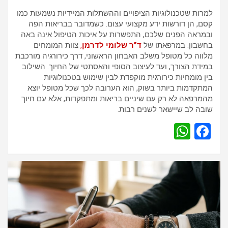
למרות שטכנולוגיות הציפויים וההשתלות המיידיות נשמעות כמו
קסם, הן דורשות ידע מקצועי עצום. כשמדובר בבריאות הפה
ובמראה הפנים שלכם, התפשרות על איכות הטיפול אינה באה
בחשבון. במרפאתו של
ד”ר שלומי לדרמן
,
צוות המומחים
מלווה כל מטופל משלב האבחון הראשוני, דרך כירורגיה מורכבת
במידת הצורך, ועד לעיצוב הסופי והאסתטי של החיוך. השילוב
בין מומחיות כירורגית מוקפדת לבין שימוש בטכנולוגיות
המתקדמות ביותר בשוק, הוא הערובה לכך שכל מטופל יוצא
מהמרפאה לא רק עם שיניים בריאות ומתפקדות, אלא עם חיוך
שובה לב שיישאר לשנים רבות.
W
F
h
a
at
ce
s
b
A
o
p
o