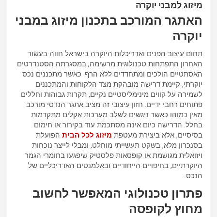
מיזוג למבני יוקרה
האתגר המורכב בתכנון מיזוג במבני
יוקרה
תחום עיצוב הפנים ואדריכלות היוקרה בישראל חווה בעשור
האחרון התפתחות טכנולוגית מרשימה, במסגרתה הסטנדרטים
האסתטיים הולכים ומתחדדים ללא הרף. כאשר מתכננים נכס
יוקרתי, קיימת דרישה מובהקת מצד הלקוחות והמתכננים
לשמירה על קווים מינימליסטיים נקיים, תקרות גבוהות וחללים
פתוחים רחבי ידיים. חזון עיצובי זה מציב אתגר הנדסי מורכב
מאין כמוהו כאשר ניגשים לשלב מערכות אקלים מתקדמות
בחלל. הדרישה כיום אינה מסתכמת עוד בקירור או חימום
בסיסיים, אלא ביצירת מעטפת
מיזוג לכל הבית
הפועלת
בסנכרון מלא, בשקט תעשייתי מוחלט, ומבלי לייצר נוכחות
ויזואלית מגושמת או קופסאות פלסטיק שיפגעו בחומרי הגמר
היוקרתיים, בחיפויים הייחודיים ובאלמנטים האדריכליים של
הנכס.
פתרון טכנולוגי המאפשר לחשוב
מחוץ לקופסה