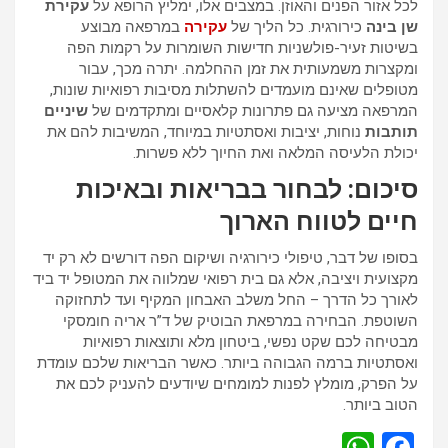
לכל אזור הפנים והאוזן. במצבים אלו, ימליץ הרופא על
עקירת
שן בינה
כירורגית. כל הליך של
עקירה
במרפאה מבוצע
בשיטות זעיר-פולשניות חדישות השומרות על רקמות הפה
ומקצרות משמעותית את זמן ההחלמה. יתרה מכך, עבור
מטופלים שאינם מועמדים להשתלות מסיבות רפואיות שונות,
המרפאה מציעה גם פתרונות קלאסיים ומתקדמים של
שיניים
תותבות
נוחות, יציבות ואסתטיות במיוחד, המשיבות להם את
יכולת הלעיסה המלאה ואת החיוך ללא פשרות.
סיכום: לבחור בבריאות ובאיכות
חיים לטווח הארוך
בסופו של דבר, טיפולי כירורגיה ושיקום הפה דורשים לא רק יד
מקצועית ויציבה, אלא גם בית רפואי שמלווה את המטופל יד ביד
לאורך כל הדרך – החל משלב האבחון המקיף ועד לתחזוקה
השוטפת. הבחירה במרפאת הבוטיק של ד”ר אריה חומסקי
מבטיחה לכם שקט נפשי, ביטחון מלא ותוצאות רפואיות
ואסתטיות ברמה הגבוהה ביותר. כאשר הבריאות שלכם עומדת
על הפרק, מומלץ לפנות למומחים שיודעים להעניק לכם את
הטוב ביותר.