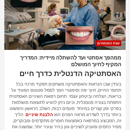
p
o
p
k
עצת המומחים
ממהפך אסתטי ועד להשתלה מיידית: המדריך
המקיף לחיוך המושלם
האסתטיקה הדנטלית כדרך חיים
בעידן שבו הנראות והאסתטיקה משחקים תפקיד מרכזי בכל
תחומי החיים, חיוך יפה וסימטרי הפך לסמל סטטוס המעיד על
בריאות, הצלחה וביטחון עצמי. תחום רפואת השיניים האסתטית
התפתח בצורה פנומנלית, וכיום ניתן להגיע לתוצאות מושלמות
בפרקי זמן קצרים במיוחד. פעמים רבות, השלב הראשון והפשוט
ביותר בדרך לשדרוג מראה הפנים הוא
הלבנת שיניים
. הליך
זה, המבוצע במרפאה באמצעות חומרים מתקדמים ומבוקרים,
מסיר כתמים ומעניק לשיניים גוון בהיר וצעיר יותר, שמשנה את