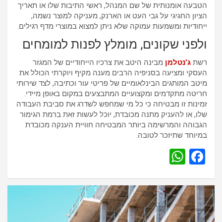
הטבעה אומנותית של שם המנהל, ראשי התיבות שלו או תאריך
הציון החגיגי על גבי העט או הארנק, מעניקה למוצר נשמה,
ייחודיות ומשמעות עמוקה שלא ניתן למצוא במוצרי מדף רגילים.
ולפני שקונים, מומלץ לפנות למומחים
רשת
ג’נטלמן
מבינה היטב את צרכיו הייחודיים של המגזר
העסקי ומציעה בסניפיה הרבים מענה מקיף ויוקרתי הכולל את
מיטב המותגים הבינלאומיים של פריטי עור וכתיבה, לצד שירותי
חריטה מתקדמים ומקצועיים המתבצעים במקום באופן מיידי.
זמינות זו מבטיחה כי כל מי שמחפש לשדרג את סביבת העבודה
שלו, או להעניק מתנה מכובדת, יוכל לעשות זאת ברמת הגימור
הגבוהה והמרשימה ביותר המבטיחה חוויית הענקה מכובדת
במיוחד שתיזכר לטובה.
W
F
h
a
at
ce
s
b
A
o