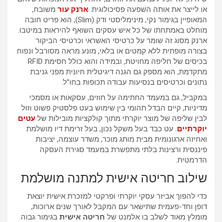
או לייצר את אותה השפעה פסיכולוגית.
ארנק עור
משובח,
המאופיין בגימור נקי, מינימליסטי ודק (Slim), הוא פריט חובה
מוחלט באמתחתו של כל איש עסקים השואף להיראות במיטבו.
ארנק מסוג זה שומר על כרטיסי האשראי וכרטיסי הביקור
בצורה מופתית ללא קמטים או בלאי, מונע מראה מסורבל ונפוח
בכיסים של חליפה מחויטת, ובמידה והוא כולל חסימת RFID
מתקדמת, הוא מספק גם הגנה דיגיטלית חיונית מפני גניבת
נתונים וכרטיסים בנסיעות עבודה תכופות בחו”ל.
במקביל, גם במעמד החתימה על חוזים, עסקאות או מסמכי
מדיניות, קיים הבדל תהומי בין שימוש בעט פלסטיק פשוט וזול
לבין שליפה של מוצר יוקרתי מתוך קולקציות מובילות של
עטים
יוקרתיים
. עט כבד בעל משקל נכון, בעל זרימת דיו מושלמת
ואחיזה ארגונומית מבית מותג מוכר, משדר עוצמה, יציבות
פיננסית ורצינות בלתי מתפשרת במעמד סגירת העסקה
הדרמטית.
שילוב חריטה אישית למתנה מושלמת
כדי להפוך אביזר עסקי יוקרתי ופרקטי למזכרת אישית יוצאת
דופן וחד-פעמית שתישאר עם המקבל לאורך שנים ארוכות,
מומלץ מאוד לשלב בו אלמנט של
חריטה אישית
בגימור גבוה.