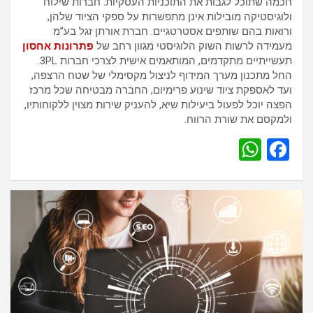
חכמה שתוכל לגבות את התוכניות העסקיות. חברות שילוח
ולוגיסטיקה מובילות אינן מתפשרות על ספקי הציוד שלהן,
ורואות בהם שותפים אסטרטגיים. חברת אורתן זגל בע”מ
מעמידה לרשות השוק הלוגיסטי מגוון רחב של
פתרונות אחסון
תעשייתיים מתקדמים, המותאמים אישית לצרכי חברות 3PL.
החל מתכנון מערך המידוף לניצול מקסימלי של שטח הרצפה,
ועד לאספקת ציוד שינוע פרימיום, החברה מבטיחה שכל מרכז
הפצה יוכל לפעול ביעילות שיא, להעניק שירות מצוין ללקוחותיו,
ולמקסם את שורת הרווח.
W
F
h
a
at
ce
s
b
A
o
p
o
p
k