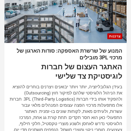
צרכנות
המנוע של שרשרת האספקה: סודות הארגון של
מרכזי 3PL מובילים
האתגר העצום של חברות
לוגיסטיקת צד שלישי
בעידן הגלובליזציה, יותר ויותר יבואנים ויצרנים בוחרים להוציא
את הניהול הלוגיסטי שלהם למיקור חוץ (Outsourcing)
ולהפקיד אותו בידי חברות 3PL (Third-Party Logistics). חברות
אלו מתפעלות מרכזי הפצה עצומים המנהלים מלאי עבור
עשרות, ולעיתים מאות, לקוחות שונים בו-זמנית. האתגר
התפעולי כאן הוא חסר תקדים: תחת קורת גג אחת, המרכז
הלוגיסטי נדרש לאחסן ולשנע מוצרי טקסטיל, חלקי חילוף,
צעצועים, חומרי ניקוי ומוצרי חשמל. הנפחים משתנים מדי יום,