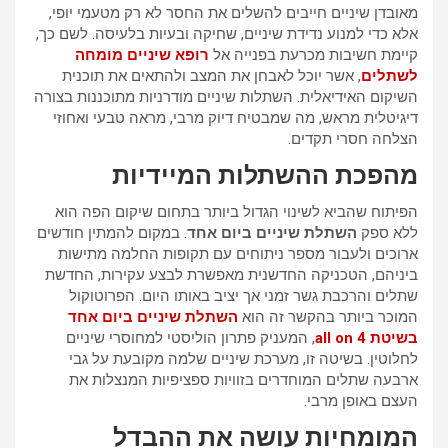
מאובדן שיניים חייבים להשלים את החסר לא רק מטעמי יופי,
אלא כדי למנוע נדידת שיניים, שחיקה ובעיות בלעיסה. לשם כך,
קיימת חשיבות מכרעת בפנייה אל
רופא שיניים מומחה
לשתלים
, אשר יוכל לאבחן את המצב ולהתאים את תוכנית
השיקום האידיאלית. השתלות שיניים מודרניות מתוכננות בצורה
דיגיטלית מראש, מה שמבטיח דיוק מרבי, מראה טבעי ואחוזי
הצלחה חסרי תקדים.
מהפכת ההשתלות המיידיות
הפיתוח שהביא לשינוי הגדול ביותר בתחום שיקום הפה הוא
ללא ספק
השתלת שיניים ביום אחד
. במקום להמתין חודשים
ארוכים ולעבור מספר ניתוחים עם תקופות החלמה מתישות
ביניהם, הטכניקה החדשנית מאפשרת לבצע עקירות, החדשת
שתלים והרכבת גשר זמני אך יציב באותו היום. הפרוטוקול
המוכר ביותר בהקשר זה הוא
השתלת שיניים ביום אחד
בשיטת all on 4
, המעניק פתרון הוליסטי למחוסרי שיניים
לחלוטין. בשיטה זו, מערכת שיניים שלמה מקובעת על גבי
ארבעה שתלים המוחדרים בזוויות ספציפיות המנצלות את
העצם באופן מרבי.
המומחיות עושה את ההבדל