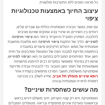
כל מראה הפנים ללא התערבות פולשנית.
עיצוב החיוך באמצעות טכנולוגיות
ציפוי
עם זאת, כאשר הבעיה האסתטית כוללת גם שברים קלים,
רווחים בין השיניים, או שינויי צבע עמוקים שאינם מגיבים
להלבנה, הפתרון המוביל והיוקרתי ביותר הוא
ציפוי חרסינה
לשיניים
. הליך של התקנת
ציפוי חרסינה
הוא מלאכת מחשבת
אומנותית של ממש. העלים הדקיקים מיוצרים במעבדה
בהתאמה מדויקת למבנה הפה של המטופל ומודבקים על חזית
השן. אחד הפיתוחים המובילים בתחום זה הוא ה
ציפוי למינייט
,
שהוא דק במיוחד ומאפשר במקרים רבים להימנע מהשחזה
משמעותית של חומר השן הטבעי. כדי להבטיח עבודה מדויקת
ואסתטיקה מושלמת, תושבי המרכז מחפשים בקפידה אחר
רופא שיניים מומלץ תל אביב
,
שידע לשלב בין טכניקה
רפואית לראייה אומנותית גבוהה.
מה עושים כשחסרות שיניים?
האסתטיקה היא רק קצה הקרחון. חיוך מושלם דורש בראש
ובראשונה מערכת שיניים מתפקדת ובריאה. מטופלים הסובלים