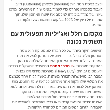
וקצב כניסת הסחורות (Inbound) ויציאתן (Outbound) חייב
לעבוד בסנכרון מוחלט כדי לעמוד בזמני שילוח מחמירים. מרכז
3PL יעיל נמדד ביכולתו למקסם את שטח האחסון שלו, תוך
שמירה על דיוק של 100% בליקוט ההזמנות של הלקוחות
השונים.
מקסום חלל ואג’יליות תפעולית עם
תשתית נכונה
המשאב היקר ביותר של כל חברת לוגיסטיקה הוא שטח
האחסון שלה. כדי לייצר רווחיות, על המחסן לנצל את נפח
המבנה עד לסנטימטר האחרון. המפתח להצלחה זו טמון
בהתקנת מערכות ש
ל
מדפי מתכת
המיועדים למשקלים כבדים
ולעומסים גבוהים (Heavy Duty). מערכות מידוף אלו נבנות
לגובה רב ומאפשרות תצורה משתנה; כאשר לקוח אחד מצמצם
את המלאי שלו ולקוח אחר מתרחב לקראת עונת החגים, צוות
המחסן יכול לכוונן את המדפים במהירות ולהתאים אותם לסוגי
המשטחים החדשים. הקונסטרוקציה המתכתית החזקה
מבטיחה עמידות ארוכת שנים מול עבודת המלגזות
האינטנסיבית, ומונעת קריסות או בלאי שעלולים להשבית את
העבודה ולגרום לנזקים חמורים לסחורת הלקוחות.