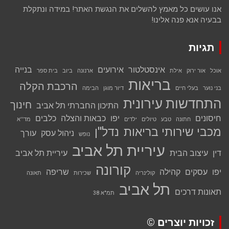
אנו עושים כל מאמץ להשלים את הנגשת האתר! במידה ונתקלת
בבעיה אנא פנה אלינו!
תגיות
אינסטלטור
אירועים
בנייה
אוכל
אור ירוק
אילת
ארנונה
ביוב
בית ספר
בריאות
הרכבת הקלה
בני נוער
בעלי חיים
דיור מוגן
הבימה
התחדשות עירונית
חינוך
התיכון החברתי תל אביב
חיסונים
יפו
כבאות והצלה
כלבים
חתונה
טבע
טיולים
ילדים
מד''א
מכבי שירותי בריאות
נדל''ן
ניהול עסק
עורך
נופש
עיריית תל אביב
דין
עיצוב הבית
עיריית תל אביב
קורונה
יפו
עסקים
קהילה
שריפה
קולינריה
שכירות
תאונה
תל אביב
תאונות דרכים
תמ"א 38
זכויות יוצרים ©