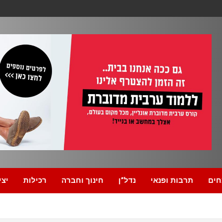
חים
תרבות ופנאי
נדל”ן
חינוך וחברה
רכילות
יצי