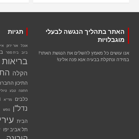
האתר בתהליך הנגשה לבעלי
תגיות
מוגבלויות
אוכל
אור ירוק
אי
בנ
אנו עושים כל מאמץ להשלים את הנגשת האתר!
ביוב
בית ספר
בריאות
במידה ונתקלת בבעיה אנא פנה אלינו!
התח
הקלה
התיכון החברת
חתונה
טבע
טיולי
מ
כלבים
מד''א
נדל''ן
נ
נופש
עירי
הבית
תל אביב יפו
ע
קורונה