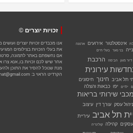
זכויות יוצרים ©
אינסטלטור
אירועים
אנו מכבדים זכויות יוצרים ועושים
לת
ארנונה
את בעלי הזכויות בצילומים המגיעים 
ייה
בני נוער
בעלי חיים
אם נחשפתם באתר לתמונה, סרטון א
הרכבת
דיור מוגן
הבימה
אחר שיש לכם זכויות בו, אנא צרו א
דשות עירונית
מנת שנוכל להסיר את התוכן ולהענ
הקרדיט הראוי ב: avihai.zoomat@gmail.com
חינוך
י תל אביב
חיסונים
יפו
כבאות והצלה
ם
ילדים
כבי שירותי בריאות
יהול עסק
עורך דין
עיצוב
ית תל אביב
עיריית
סקים
קהילה
קולינריה