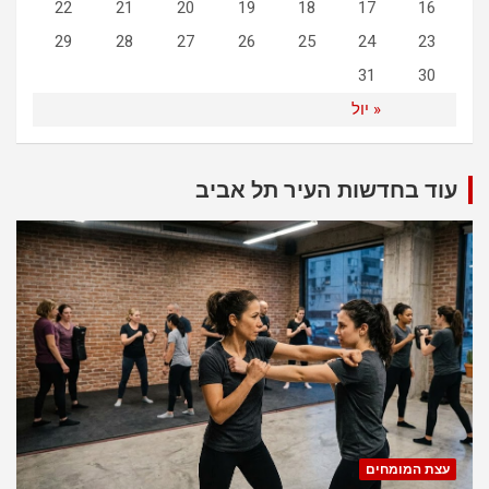
22
21
20
19
18
17
16
29
28
27
26
25
24
23
31
30
« יול
עוד בחדשות העיר תל אביב
עצת המומחים