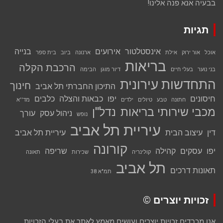
בבעיה אנא פנה אלינו!
תגיות
אינסטלטור
אירועים
בנייה
אוכל
אור ירוק
אילת
ארנונה
ביוב
בית ספר
בריאות
הרכבת הקלה
בני נוער
בעלי חיים
דיור מוגן
הבימה
התחדשות עירונית
חינוך
התיכון החברתי תל אביב
חיסונים
יפו
כבאות והצלה
כלבים
חתונה
טבע
טיולים
ילדים
מד''א
מכבי שירותי בריאות
נדל''ן
ניהול עסק
עורך
נופש
עיריית תל אביב
דין
עיצוב הבית
עיריית תל אביב
קורונה
יפו
עסקים
קהילה
שריפה
קולינריה
שכירות
תאונה
תל אביב
תאונות דרכים
תמ"א 38
זכויות יוצרים ©
אנו מכבדים זכויות יוצרים ועושים מאמץ לאתר את בעלי הזכויות