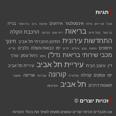
תגיות
אינסטלטור
אירועים
בנייה
אוכל
אור ירוק
אילת
ארנונה
ביוב
בית ספר
בריאות
הרכבת הקלה
בני נוער
בעלי חיים
דיור מוגן
הבימה
התחדשות עירונית
חינוך
התיכון החברתי תל אביב
חיסונים
יפו
כבאות והצלה
כלבים
חתונה
טבע
טיולים
ילדים
מד''א
מכבי שירותי בריאות
נדל''ן
ניהול עסק
עורך
נופש
עיריית תל אביב
דין
עיצוב הבית
עיריית תל אביב
קורונה
יפו
עסקים
קהילה
שריפה
קולינריה
שכירות
תאונה
תל אביב
תאונות דרכים
תמ"א 38
זכויות יוצרים ©
אנו מכבדים זכויות יוצרים ועושים מאמץ לאתר את בעלי הזכויות