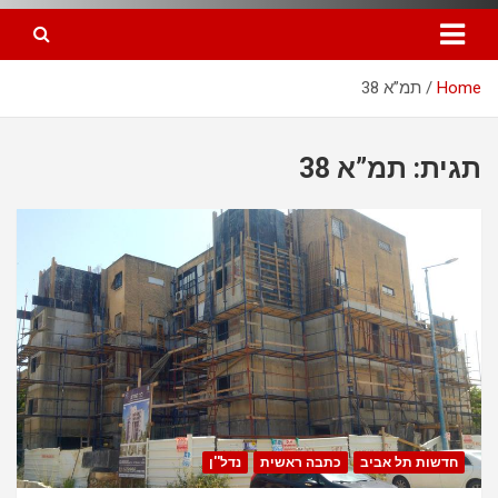
Home
תמ”א 38
תגית: תמ”א 38
חדשות תל אביב
כתבה ראשית
נדל''ן