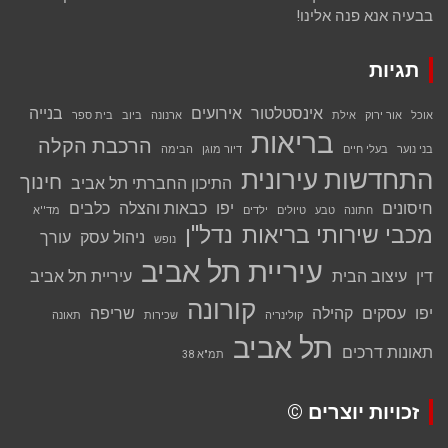
בבעיה אנא פנה אלינו!
תגיות
אינסטלטור
אירועים
בנייה
אוכל
אור ירוק
אילת
ארנונה
ביוב
בית ספר
בריאות
הרכבת הקלה
בני נוער
בעלי חיים
דיור מוגן
הבימה
התחדשות עירונית
חינוך
התיכון החברתי תל אביב
חיסונים
יפו
כבאות והצלה
כלבים
חתונה
טבע
טיולים
ילדים
מד''א
מכבי שירותי בריאות
נדל''ן
ניהול עסק
עורך
נופש
עיריית תל אביב
דין
עיצוב הבית
עיריית תל אביב
קורונה
יפו
עסקים
קהילה
שריפה
קולינריה
שכירות
תאונה
תל אביב
תאונות דרכים
תמ"א 38
זכויות יוצרים ©