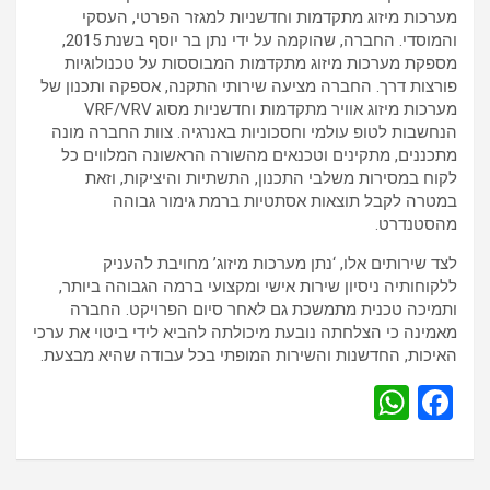
מערכות מיזוג מתקדמות וחדשניות למגזר הפרטי, העסקי
והמוסדי. החברה, שהוקמה על ידי נתן בר יוסף בשנת 2015,
מספקת מערכות מיזוג מתקדמות המבוססות על טכנולוגיות
פורצות דרך. החברה מציעה שירותי התקנה, אספקה ותכנון של
מערכות מיזוג אוויר מתקדמות וחדשניות מסוג VRF/VRV
הנחשבות לטופ עולמי וחסכוניות באנרגיה. צוות החברה מונה
מתכננים, מתקינים וטכנאים מהשורה הראשונה המלווים כל
לקוח במסירות משלבי התכנון, התשתיות והיציקות, וזאת
במטרה לקבל תוצאות אסתטיות ברמת גימור גבוהה
מהסטנדרט.
לצד שירותים אלו, ‘נתן מערכות מיזוג’ מחויבת להעניק
ללקוחותיה ניסיון שירות אישי ומקצועי ברמה הגבוהה ביותר,
ותמיכה טכנית מתמשכת גם לאחר סיום הפרויקט. החברה
מאמינה כי הצלחתה נובעת מיכולתה להביא לידי ביטוי את ערכי
האיכות, החדשנות והשירות המופתי בכל עבודה שהיא מבצעת.
W
F
h
a
at
ce