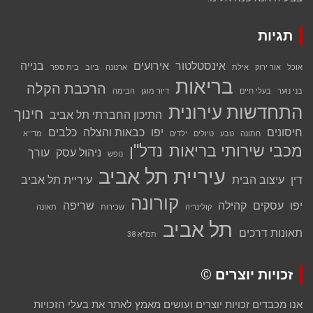
תגיות
אינסטלטור
אירועים
בנייה
אוכל
אור ירוק
אילת
ארנונה
ביוב
בית ספר
בריאות
הרכבת הקלה
בני נוער
בעלי חיים
דיור מוגן
הבימה
התחדשות עירונית
חינוך
התיכון החברתי תל אביב
חיסונים
יפו
כבאות והצלה
כלבים
חתונה
טבע
טיולים
ילדים
מד''א
מכבי שירותי בריאות
נדל''ן
ניהול עסק
עורך
נופש
עיריית תל אביב
דין
עיצוב הבית
עיריית תל אביב
קורונה
יפו
עסקים
קהילה
שריפה
קולינריה
שכירות
תאונה
תל אביב
תאונות דרכים
תמ"א 38
זכויות יוצרים ©
אנו מכבדים זכויות יוצרים ועושים מאמץ לאתר את בעלי הזכויות