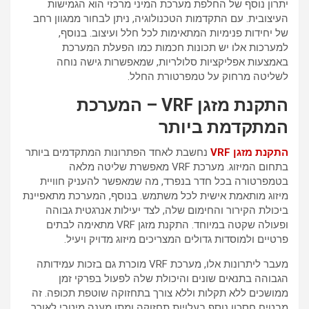
יתרון נוסף של החלפת מערכת המיני מרכזי הוא הגמישות
העיצובית. עם התקדמות הטכנולוגיה, ניתן לבחור ממגוון רחב
של יחידות פנימיות המתאימות לכל חלל ועיצוב. בנוסף,
למערכות אלו יש תכונות חכמות כמו הפעלת המערכת
באמצעות אפליקציות סלולריות, שמאפשרות גישה נוחה
לשליטה מרחוק על טמפרטורת החלל.
התקנת מזגן VRF – המערכת
המתקדמת ביותר
התקנת
מזגן VRF
נחשבת לאחד הפתרונות המתקדמים ביותר
בתחום המיזוג. מערכת VRF מאפשרת שליטה מלאה
בטמפרטורה בכל חדר בנפרד, מה שמאפשר להעניק חוויית
מיזוג מותאמת אישית לכל משתמש. בנוסף, המערכת מתאפיינת
ביכולת הקירור והחימום שלה, לצד יעילות אנרגטית גבוהה
ופעולה שקטה במיוחד. התקנת מזגן VRF מתאימה לבתים
פרטיים ולמוסדות גדולים המצריכים מיזוג מדויק ויעיל.
מעבר ליתרונות אלו, מערכת VRF מוכרת גם בזכות עמידותה
הגבוהה בתנאים שונים והיכולת שלה לפעול בפרקי זמן
ממושכים ללא תקלות וללא צורך בתחזוקה שוטפת תכופה. זה
מבטיח חסכון נוסף בעלויות תחזוקה ומתן מענה מיטבי לאורך