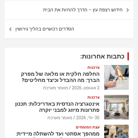
s
b
נ
חידוש רצפת עץ – הדרך להחיות את הבית
A
o
י
p
o
ו
הסדרים רכושיים בהליך גירושין
p
k
ו
ט
כתבות אחרונות:
צרכנות
החלפה חלקית או מלאה של מפרק
הברך: מה ההבדל וכיצד מחליטים?
2 אוגוסט, 2026
מאמר מערכת
צרכנות
אינטגרציה הנדסית באדריכלות: תכנון
פתרונות מיזוג למבני יוקרה
30 יולי, 2026
מאמר מערכת
עצת המומחים
ממהפך אסתטי ועד להשתלה מיידית: