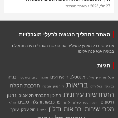
27 יולי, 2026
מאמר מערכת
האתר בתהליך הנגשה לבעלי מוגבלויות
אנו עושים כל מאמץ להשלים את הנגשת האתר! במידה ונתקלת
בבעיה אנא פנה אלינו!
תגיות
אינסטלטור
אירועים
בנייה
אוכל
אור ירוק
אילת
ארנונה
ביוב
בית ספר
בריאות
הרכבת הקלה
בני נוער
בעלי חיים
דיור מוגן
הבימה
התחדשות עירונית
חינוך
התיכון החברתי תל אביב
חיסונים
יפו
כבאות והצלה
כלבים
חתונה
טבע
טיולים
ילדים
מד''א
מכבי שירותי בריאות
נדל''ן
ניהול עסק
עורך
נופש