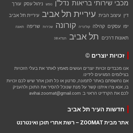
מכבי שירותי בריאות
נדל''ן
ניהול עסק
עורך
נופש
עיריית תל אביב
דין
עיצוב הבית
עיריית תל אביב
קורונה
יפו
עסקים
קהילה
שריפה
קולינריה
שכירות
תאונה
תל אביב
תאונות דרכים
תמ"א 38
זכויות יוצרים ©
אנו מכבדים זכויות יוצרים ועושים מאמץ לאתר את בעלי הזכויות
בצילומים המגיעים לידינו.
אם נחשפתם באתר לתמונה, סרטון או כל תוכן אחר שיש לכם זכויות
בו, אנא צרו איתנו קשר על מנת שנוכל להסיר את התוכן ולהעניק
לכם את הקרדיט הראוי ב: avihai.zoomat@gmail.com
חדשות העיר תל אביב
אתר מבית ZOOMAT – רשת אתרי תוכן ואינטרנט