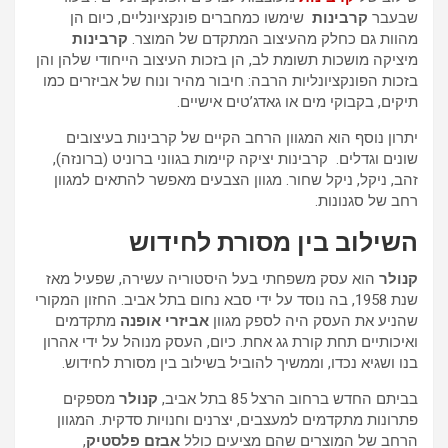
שבעבר
קרבינות
שימשו כמחברים פונקציונליים, כיום הן
מהוות גם כחלק מהעיצוב המתקדם של המוצר.
קרבינות
מיציקה מושכות תשומת לב, הן בזכות העיצוב הייחודי שלהן והן
בזכות הפונקציונליות הרבה: חיבור מהיר ונוח של אביזרים כמו
תיקים, בקבוקי מים או גאדג’טים אישיים.
יתרון נוסף הוא המגוון הרחב הקיים של קרבינות בעיצובים
שונים וגדלים. קרבינות יציקה קיימות בגווני ברוניט (ברונזה),
זהב, ניקל, ניקל שחור. מגוון הצבעים מאפשר להתאים למגוון
רחב של סגנונות.
השילוב בין מסורת לחידוש
קנולר
הוא עסק משפחתי בעל היסטוריה עשירה, שפעיל מאז
שנת 1958, בה נוסד על ידי סבא נחום בתל אביב. החזון המקורי
שהניע את העסק היה לספק מגוון
אביזרי אופנה
מתקדמים
ואיכותיים תחת קורת גג אחת. כיום, העסק מנוהל על ידי אהרון
בנו ושגיא נכדו, וממשיך להוביל בשילוב בין מסורת לחידוש.
בביתם החדש ברחוב הרצל 85 בתל אביב,
קנולר
מספקים
פתרונות מתקדמים למעצבים, יצרנים וחנויות סדקית. המגוון
הרחב של המוצרים שהם מציעים כולל
אבזם פלסטיק
,