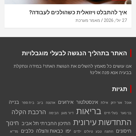
איך להתבלט ויזואלית כשהולכים לעבודה?
27 יולי, 2026
מאמר מערכת
האתר בתהליך הנגשה לבעלי מוגבלויות
אנו עושים כל מאמץ להשלים את הנגשת האתר! במידה ונתקלת
בבעיה אנא פנה אלינו!
תגיות
אינסטלטור
אירועים
בנייה
אוכל
אור ירוק
אילת
ארנונה
ביוב
בית ספר
בריאות
הרכבת הקלה
בני נוער
בעלי חיים
דיור מוגן
הבימה
התחדשות עירונית
חינוך
התיכון החברתי תל אביב
חיסונים
יפו
כבאות והצלה
כלבים
חתונה
טבע
טיולים
ילדים
מד''א