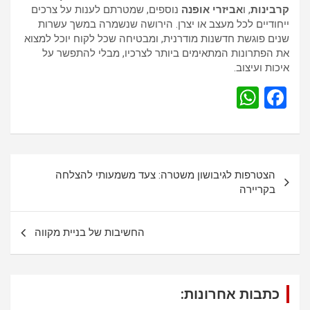
קרבינות
, ו
אביזרי אופנה
נוספים, שמטרתם לענות על צרכים
ייחודיים לכל מעצב או יצרן. הירושה שנשמרה במשך עשרות
שנים פוגשת חדשנות מודרנית, ומבטיחה שכל לקוח יוכל למצוא
את הפתרונות המתאימים ביותר לצרכיו, מבלי להתפשר על
איכות ועיצוב.
W
F
h
a
at
ce
s
b
נ
הצטרפות לגיבושון משטרה: צעד משמעותי להצלחה
A
o
י
בקריירה
p
o
ו
p
k
ו
החשיבות של בניית מקווה
ט
כתבות אחרונות: