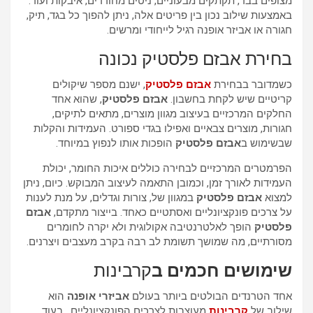
מצופים בבד, תקתקים מבעוניים, ניטים מחודדים, איבקות ועוד.
באמצעות שילוב נכון בין פריטים אלה, ניתן להפוך כל בגד, תיק,
חגורה או אביזר אופנה רגיל לייחודי ומרשים.
בחירת אבזם פלסטיק נכונה
כשמדובר בבחירת
אבזם פלסטיק
, ישנם מספר שיקולים
קריטיים שיש לקחת בחשבון.
אבזם פלסטיק
, שהוא אחד
החלקים המרכזיים בעיצוב מגוון מוצרים, מתאים לתיקים,
חגורות, מוצרים צבאיים ואפילו בגדי ספורט. העמידות והקלות
שבשימוש ב
אבזם פלסטיק
הופכות אותו לנפוץ במיוחד.
הפרמטרים המרכזיים לבחירה כוללים איכות החומר, יכולת
העמידות לאורך זמן, וכמובן התאמה לעיצוב המבוקש. כיום, ניתן
למצוא
אבזם פלסטיק
במגוון של, צורות וגדלים, על מנת לענות
על צרכים פונקציונליים ואסתטיים כאחד. בייצור מתקדם,
אבזם
פלסטיק
הופך לאלטרנטיבה אקולוגית ולא יקרה לחומרים
מסורתיים, מה שמושך תשומת לב רבה בקרב מעצבים ויצרנים.
שימושים חכמים ב
קרבינות
אחד הטרנדים הבולטים ביותר בעולם
אביזרי אופנה
הוא
שילוב של
קרבינות
מעוצבות לצרכים הפונקציונליים . בעוד