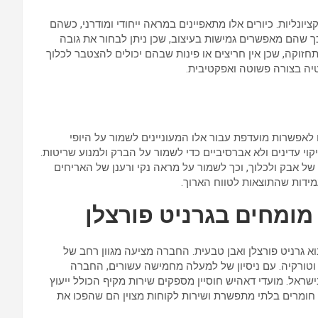
ציונליות. כיורים אלו מתאפיינים במראה ייחודי ומודרני, כשהם
ך שהם מאפשרים גמישות בעיצוב, שכן ניתן לבחור את גובה
חזוקה, שכן אין חריצים או פינות שבהם יכולים להצטבר לכלוך
ה בצורה פשוטה ואפקטיבית.
לאפשרות מועדפת עבור אלו המעוניינים לשמור על היופי
וי עדינים ולא אברסיביים כדי לשמור על הברק ולמנוע שריטות.
של אבק ולכלוך, וכך לשמור על מראה נקי ורענן של האריחים
עמידות שהתוצאות לטווח הארוך.
 מומחים בגרניט פורצלן
סק משפחתי מוביל מאז 1968, מתמחה בייבוא גרניט פורצלן ואבן טבעית. החברה מציעה מגוון רחב של
ן וטורקיה. עם ניסיון של למעלה מחמישה עשורים, החברה
שראל. מועדי דאהיש חוסיין מספקים שירות מקיף הכולל ייעוץ
חומרים בלתי מתפשרת ושירות לקוחות מצוין הם שהפכו את