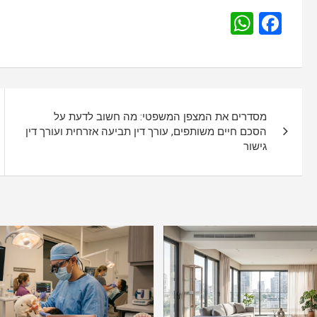
W
F
h
a
at
ce
s
b
נ
A
o
מסדרים את המצפן המשפטי: מה חשוב לדעת על
י
p
o
הסכם חיים משותפים, עורך דין תביעה אזרחית ועורך דין
גישור
p
k
ו
ו
ט