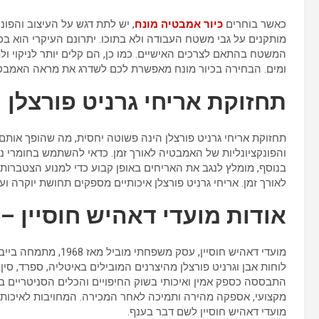
כאשר בוחרים
כיור אמבטיה מונח
, יש לתת דגש על העיצוב והפונק
מותקנים על גבי משטח העבודה ולא בתוכו. יתרונם העיקרי הוא בכ
המשטח בהתאם לצרכים האישיים. כמו כן, הם קלים יותר לניקוי ולת
ומים. הבחירה בכיור מונח מאפשרת לכם לשדרג את מראה האמבטי
תחזוקת אריחי גרניט פורצלן
תחזוקת אריחי גרניט פורצלן הינה פשוטה יחסית, מה שהופך אותם 
והפונקציונליות של האמבטיה לאורך זמן. כדאי להשתמש בחומרי ניק
בנוסף, מומלץ לנגב את האריחים באופן קבוע כדי למנוע הצטברות 
לאורך זמן. אריחי גרניט פורצלן איכותיים מספקים תחושת יוקרה ו
אודות מועדי דאהיש חוסיין –
מועדי דאהיש חוסיין, ע
לוחות אבן וגרניט פורצלן מהיצרנים המובילים באיטליה, ספרד, סי
התבססה כספק אמין ואיכותי בשוק החיפויים והכלים הסניטריים בי
מקצועי, אספקה מהירה ותמיכה לאחר המכירה. המחויבות לאיכות 
מועדי דאהיש חוסיין לשם דבר בענף.