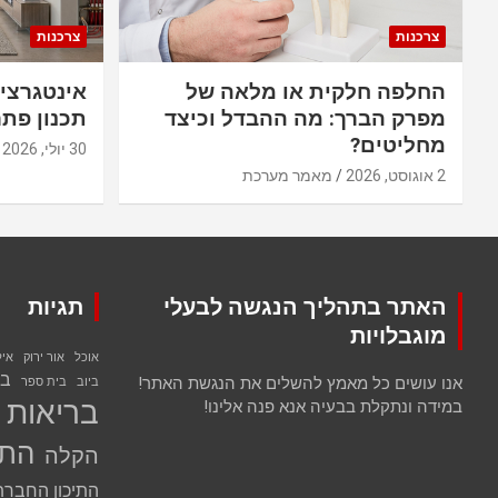
צרכנות
צרכנות
החלפה חלקית או מלאה של
אינטגרצי
מפרק הברך: מה ההבדל וכיצד
תכנון פתר
מחליטים?
30 יולי, 2026
2 אוגוסט, 2026
מאמר מערכת
האתר בתהליך הנגשה לבעלי
תגיות
מוגבלויות
אוכל
אור ירוק
אי
בנ
אנו עושים כל מאמץ להשלים את הנגשת האתר!
ביוב
בית ספר
בריאות
במידה ונתקלת בבעיה אנא פנה אלינו!
התח
הקלה
התיכון החברת