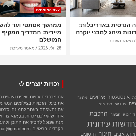
עצת המומחים
ה הנדסית באדריכלות:
ממהפך אסתטי ועד להש
ונות מיזוג למבני יוקרה
מיידית: המדריך המקיף ל
המושלם
מאמר מערכת
28 יולי, 2026
מאמר מערכת
זכויות יוצרים ©
אינסטלטור
אירועים
אנו מכבדים זכויות יוצרים ועושים
לת
ארנונה
את בעלי הזכויות בצילומים המגיעים 
ייה
בני נוער
בעלי חיים
אם נחשפתם באתר לתמונה, סרטון א
הרכבת
דיור מוגן
הבימה
אחר שיש לכם זכויות בו, אנא צרו א
דשות עירונית
מנת שנוכל להסיר את התוכן ולהענ
הקרדיט הראוי ב: avihai.zoomat@gmail.com
חינוך
י תל אביב
חיסונים