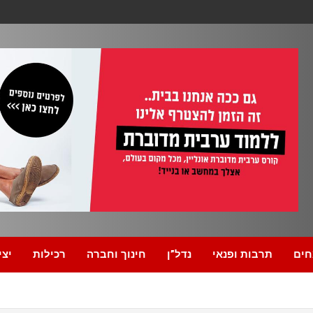
חים
תרבות ופנאי
נדל”ן
חינוך וחברה
רכילות
יצי