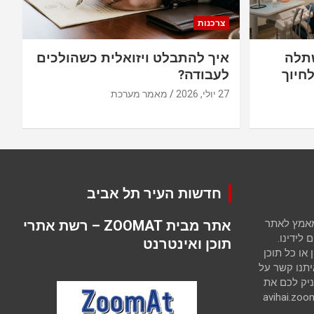
צרכנות
תלה
איך להתבלט ויזואלית כשהולכים
חיוך
לעבודה?
27 יולי, 2026
מאמר מערכת
חדשות העיר תל אביב
 מאמץ לאתר
אתר מבית ZOOMAT – רשת אתרי
לידינו.
תוכן ואינטרנט
ו כל תוכן
יתנו קשר על
יק לכם את