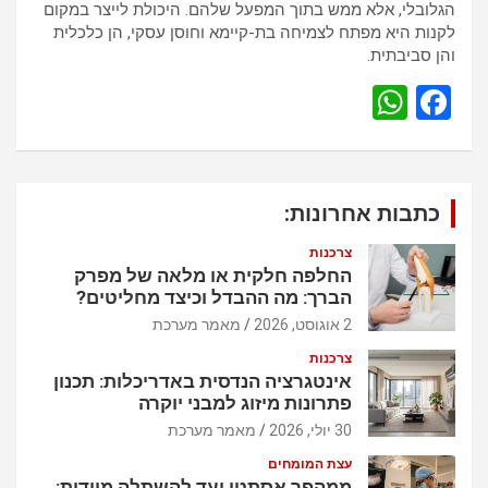
הגלובלי, אלא ממש בתוך המפעל שלהם. היכולת לייצר במקום
לקנות היא מפתח לצמיחה בת-קיימא וחוסן עסקי, הן כלכלית
והן סביבתית.
W
F
h
a
at
ce
s
b
כתבות אחרונות:
A
o
צרכנות
p
o
החלפה חלקית או מלאה של מפרק
הברך: מה ההבדל וכיצד מחליטים?
p
k
2 אוגוסט, 2026
מאמר מערכת
צרכנות
אינטגרציה הנדסית באדריכלות: תכנון
פתרונות מיזוג למבני יוקרה
30 יולי, 2026
מאמר מערכת
עצת המומחים
ממהפך אסתטי ועד להשתלה מיידית: