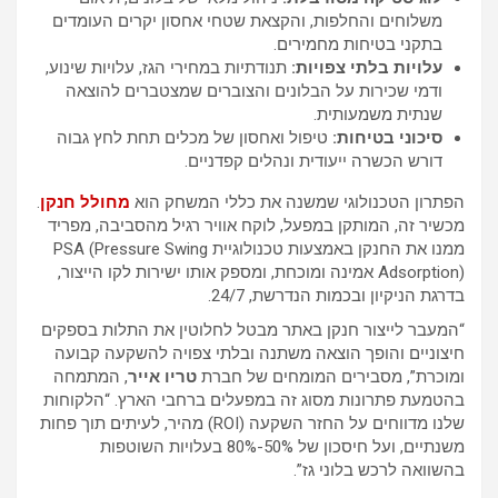
משלוחים והחלפות, והקצאת שטחי אחסון יקרים העומדים
בתקני בטיחות מחמירים.
עלויות בלתי צפויות:
תנודתיות במחירי הגז, עלויות שינוע,
ודמי שכירות על הבלונים והצוברים שמצטברים להוצאה
שנתית משמעותית.
סיכוני בטיחות:
טיפול ואחסון של מכלים תחת לחץ גבוה
דורש הכשרה ייעודית ונהלים קפדניים.
הפתרון הטכנולוגי שמשנה את כללי המשחק הוא
מחולל חנקן
.
מכשיר זה, המותקן במפעל, לוקח אוויר רגיל מהסביבה, מפריד
ממנו את החנקן באמצעות טכנולוגיית PSA (Pressure Swing
Adsorption) אמינה ומוכחת, ומספק אותו ישירות לקו הייצור,
בדרגת הניקיון ובכמות הנדרשת, 24/7.
“המעבר לייצור חנקן באתר מבטל לחלוטין את התלות בספקים
חיצוניים והופך הוצאה משתנה ובלתי צפויה להשקעה קבועה
ומוכרת”, מסבירים המומחים של חברת
טריו אייר
, המתמחה
בהטמעת פתרונות מסוג זה במפעלים ברחבי הארץ. “הלקוחות
שלנו מדווחים על החזר השקעה (ROI) מהיר, לעיתים תוך פחות
משנתיים, ועל חיסכון של 50%-80% בעלויות השוטפות
בהשוואה לרכש בלוני גז”.