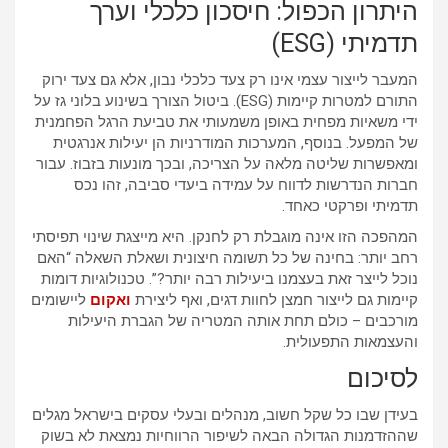
היתרון הכפול: חיסכון כלכלי וערך
תדמיתי (ESG)
המעבר לייצור עצמי אינו רק צעד כלכלי נבון, אלא גם צעד ירוק
התורם למטרות קיימות (ESG). ביטול הצורך בשינוע בלוני גז על
ידי משאיות מפחית באופן משמעותי את טביעת הרגל הפחמנית
של המפעל. בנוסף, המערכות המודרניות הן יעילות אנרגטית
ומאפשרות שליטה מלאה על הצריכה, ובכך מונעות בזבוז. עבור
חברות הנדרשות לדווח על עמידה ביעדי סביבה, זהו נכס
תדמיתי ופרקטי כאחד.
המהפכה הזו אינה מוגבלת רק לחנקן. היא מייצגת שינוי תפיסתי
רחב יותר: בחינה של כל תשומה חיצונית ושאלת השאלה “האם
נוכל לייצר זאת בעצמנו ביעילות רבה יותר?”. טכנולוגיות דומות
קיימות גם לייצור חמצן לחוות דגים, ואף ליצירת
ואקום
ליישומים
מורכבים – כולם תחת אותה המטריה של הגברת היעילות
והעצמאות התפעולית.
לסיכום
בעידן שבו כל שקל חשוב, מנהלים ובעלי עסקים בישראל מגלים
שההזדמנות הגדולה הבאה לשיפור הרווחיות נמצאת לא בשוק