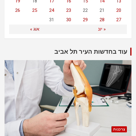
19
18
17
16
15
14
13
26
25
24
23
22
21
20
31
30
29
28
27
« יונ
אוג »
עוד בחדשות העיר תל אביב
צרכנות