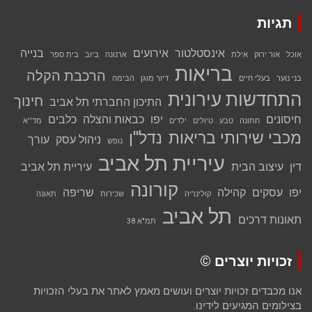
תגיות
אינסטלטור
אירועים
בנייה
אוכל
אור ירוק
אילת
ארנונה
ביוב
בית ספר
בריאות
הרכבת הקלה
בני נוער
בעלי חיים
דיור מוגן
הבימה
התחדשות עירונית
חינוך
התיכון החברתי תל אביב
חיסונים
יפו
כבאות והצלה
כלבים
חתונה
טבע
טיולים
ילדים
מד''א
מכבי שירותי בריאות
נדל''ן
ניהול עסק
עורך
נופש
עיריית תל אביב
דין
עיצוב הבית
עיריית תל אביב
קורונה
יפו
עסקים
קהילה
שריפה
קולינריה
שכירות
תאונה
תל אביב
תאונות דרכים
תמ"א 38
זכויות יוצרים ©
אנו מכבדים זכויות יוצרים ועושים מאמץ לאתר את בעלי הזכויות
בצילומים המגיעים לידינו.