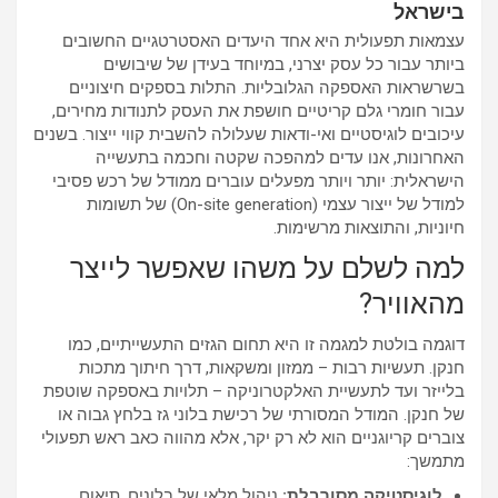
בישראל
עצמאות תפעולית היא אחד היעדים האסטרטגיים החשובים
ביותר עבור כל עסק יצרני, במיוחד בעידן של שיבושים
בשרשראות האספקה הגלובליות. התלות בספקים חיצוניים
עבור חומרי גלם קריטיים חושפת את העסק לתנודות מחירים,
עיכובים לוגיסטיים ואי-ודאות שעלולה להשבית קווי ייצור. בשנים
האחרונות, אנו עדים למהפכה שקטה וחכמה בתעשייה
הישראלית: יותר ויותר מפעלים עוברים ממודל של רכש פסיבי
למודל של ייצור עצמי (On-site generation) של תשומות
חיוניות, והתוצאות מרשימות.
למה לשלם על משהו שאפשר לייצר
מהאוויר?
דוגמה בולטת למגמה זו היא תחום הגזים התעשייתיים, כמו
חנקן. תעשיות רבות – ממזון ומשקאות, דרך חיתוך מתכות
בלייזר ועד לתעשיית האלקטרוניקה – תלויות באספקה שוטפת
של חנקן. המודל המסורתי של רכישת בלוני גז בלחץ גבוה או
צוברים קריוגניים הוא לא רק יקר, אלא מהווה כאב ראש תפעולי
מתמשך:
לוגיסטיקה מסורבלת:
ניהול מלאי של בלונים, תיאום