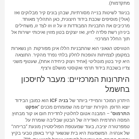
מתקדמות).
בניגוד לשיטות בנייה מסורתיות, שבהן בונים קיר מבלוקים ואז
(אולי) מוסיפים שכבת בידוד חיצונית, כאן התהליך מאוחד.
מרכיבים את התבניות המבודדות זו על זו וזו לצד זו, משחילים
ביניהן רשת פלדה לזיון, ואז יוצקים בטון מזוין ואיכותי ישירות אל
תוך החלל המרכזי.
הטוויסט הגאוני הוא שהתבניות הללו אינן מפורקות. הן נשארות
במקומן לצמיתות והופכות לחלק בלתי נפרד מהקיר. התוצאה
היא קיר בטון מונוליטי (אחיד ויצוק כיחידה אחת), שעטוף משני
צדיו בשכבת בידוד תרמי ואקוסטי מושלם ורציף.
היתרונות המרכזיים: מעבר לחיסכון
בחשמל
היתרון המוכר והמיידי ביותר של
בניה ICF
הוא כמובן הבידוד
יוצא הדופן. הקירות יוצרים מה שמומחים מכנים “
אפקט
התרמוס
” – המבנה אטום לחלוטין לחדירת חום או קור מבחוץ.
המסה התרמית האדירה של הבטון שבליבה שומרת על
טמפרטורה יציבה, בעוד שמעטפת הפוליסטירן מונעת “בריחה”
של אנרגיה. המשמעות היא בית שנשאר קריר באופן טבעי בקיץ