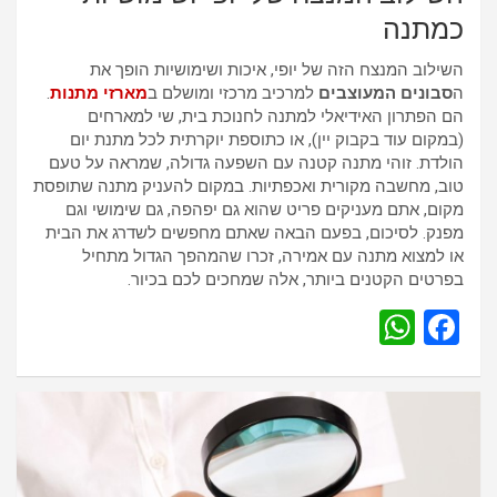
כמתנה
השילוב המנצח הזה של יופי, איכות ושימושיות הופך את
ה
סבונים המעוצבים
למרכיב מרכזי ומושלם ב
מארזי מתנות
.
הם הפתרון האידיאלי למתנה לחנוכת בית, שי למארחים
(במקום עוד בקבוק יין), או כתוספת יוקרתית לכל מתנת יום
הולדת. זוהי מתנה קטנה עם השפעה גדולה, שמראה על טעם
טוב, מחשבה מקורית ואכפתיות. במקום להעניק מתנה שתופסת
מקום, אתם מעניקים פריט שהוא גם יפהפה, גם שימושי וגם
מפנק. לסיכום, בפעם הבאה שאתם מחפשים לשדרג את הבית
או למצוא מתנה עם אמירה, זכרו שהמהפך הגדול מתחיל
בפרטים הקטנים ביותר, אלה שמחכים לכם בכיור.
W
F
h
a
at
ce
s
b
A
o