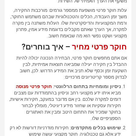
משקף את הערך האמיתי של השירות.
עלות חוקר פרטי מושפעת ממספר גורמים: מורכבות החקירה,
משך זמן העבודה, הכלים והטכנולוגיות שבהם משתמש החוקר,
ורמת המקצועיות והדיסקרטיות שלו. העלות משתנה בין מקרה
למקרה, אך הערך שאתם מקבלים בדוגמת מידע אמין, פתרון
מקצועי ושקט נפשי הוא מה שבאמת חשוב.
חוקר פרטי מחיר
– איך בוחרים?
אם אתם מחפשים חוקר פרטי, הבחירה הנכונה יכולה להיות
ההבדל בין חקירה יעילה שמביאה תוצאות אמיתיות, לבין
השקעת זמן וכסף שלא תניב את המידע הדרוש. לכן, חשוב
לבדוק מספר קריטריונים מרכזיים:
ניסיון ומומחיות בתחום הרלוונטי:
חוקר פרטי מנוסה
מביא איתו ידע מקצועי רחב וניסיון בהתמודדות עם מצבים
דומים למקרה שלכם. בין אם מדובר במעקב, חקירות אישיות,
חקירות עסקיות או שחזור מידע דיגיטלי, מומלץ לבחור
בחוקר שמכיר את התחום היטב ומבין את האתגרים
הספציפיים שלו.
שימוש בכלים מתקדמים:
חקירות מודרניות דורשות לא רק
ידע אלא גם טכנולוגיה. חוקר מקצועי עושה שימוש