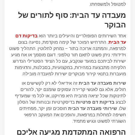
למטופל ולמשפחתו.
מעבדה עד הבית: סוף לתורים של
הבוקר
אחד השירותים הפופולריים והיעילים ביותר הוא
בדיקות דם
עד הבית
. התרחיש המוכר של קימה מוקדמת, נסיעה בצום
למרפאה, והמתנה ארוכה בתור – נמחק לחלוטין. התהליך פשוט
וידידותי: ניתן פשוט לתאם תור טלפוני. דוגם מוסמך או אח מגיע
ישירות לביתכם במועד שנקבע, עם כל הציוד הסטרילי הנדרש.
הלקיחה מתבצעת במהירות, במקצועיות, בסבלנות, והדגימות
מועברות בתנאי קירור מבוקרים ישירות למעבדה מובילה.
שירות מעבדה עד הבית
זה אידיאלי לא רק לקשישים או
חולים, אלא גם לאנשי קריירה עסוקים שזמנם יקר, להורים
לתינוקות שכל יציאה מהבית היא פרויקט, או לכל מי שמעדיף
לבצע
בדיקות דם פרטיות
בדיסקרטיות ובנוחות של הסלון
שלו.
שירותי מעבדה עד הבית
חוסכים זמן יקר, מפחיתים
חשיפה למחלות במרפאות, והופכים את המעקב הרפואי
השגרתי לפשוט ונגיש מתמיד.
הרפואה המתקדמת מגיעה אליכם