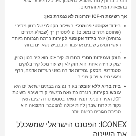
וחמים בחורף, מה שמוביל לחיסכון שיכול להגיע עד 70%
בהוצאות המיזוג והחימום.
אך רשימת ה-ICF יתרונות לא נגמרת כאן:
בידוד אקוסטי פנומנלי:
השילוב הקטלני של בטון מסיבי
(שחוסם תדרים נמוכים) ופוליסטירן רך (שבולע תדרים
גבוהים) יוצר
בידוד אקוסטי לקירות
ברמה הגבוהה ביותר.
רעשי תנועה, שכנים או עבודות בכביש נשארים בחוץ
.
חוזק ועמידות חסרי תחרות:
קיר ICF הוא קיר בטון מזוין,
יצוק כיחידה אחת. הוא חזק לאין שיעור מכל קיר בלוקים
סטנדרטי ומספק עמידות אדירה בפני רעידות אדמה, הדף
ופגעי מזג אוויר קיצוניים.
בית בריא ללא עובש:
בעיה נפוצה בבתים ישראליים היא
עובש בקירות
, הנגרם כתוצאה מ”גשרי קור” ועיבוי. בשיטת
ICF, הקיר הפנימי תמיד נשאר בטמפרטורה יציבה ואין
נקודות קרות שבהן לחות יכולה להצטבר. התוצאה היא
סביבת מגורים בריאה יותר.
ICONEX: הפטנט הישראלי שמשכלל
את השיטה