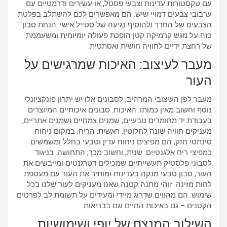
עם טקסטורות עדינות וצבעי פסטל, או עשירים ודרמטיים עם
ערבובי צבעים דמויי שיש. הם מאפשרים לכם להשתלב בפלטת
הצבעים של החדר ולהוסיף נגיעה של סטייל אישי. הנחת סבון
כזה על מגש קרמיקה קטן הופכת פעולה יומיומית ומשעממת
של רחצת ידיים לחוויה חושית ואסתטית.
מעבר לעיצוב: האיכות שמרגישים על
העור
מעבר לפן העיצובי המרהיב, לסבונים אלו יש יתרון פונקציונלי
נוסף וחשוב מאין כמותו: האיכות. סבונים איכותיים המיוצרים
בעבודת יד מחומרים טבעיים, שמנים צמחיים ושמנים אתריים,
מעניקים חוויה שונה לחלוטין. ראשית, הריח: במקום ניחוח
סינתטי חזק, הם מפיצים ניחוח עדין וטבעי בחלל ומשמשים
כמפיצי ריח אלגנטיים. שנית, וחשוב מכך, התחושה. בניגוד
לסבוני פלסטיק תעשייתיים שמכילים דטרגנטים ומייבשים את
העור, סבון טבעי מנקה בעדינות ומותיר את העור עם מעטפת
לחות מזינה. זוהי מתנה קטנה שאנו מעניקים לעור שלנו בכל
שימוש. הם מהווים שדרוג מיידי ומעידים על תשומת לב לפרטים
הקטנים – גם באיכות החיים וגם בבריאות.
השילוב המנצח של יופי ושימושיות