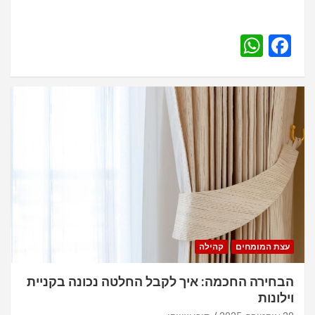
W
F
h
a
at
ce
s
b
A
o
p
o
p
k
עצת המומחים
קהילה
הבחירה החכמה: איך לקבל החלטה נכונה בקניית
וילונות