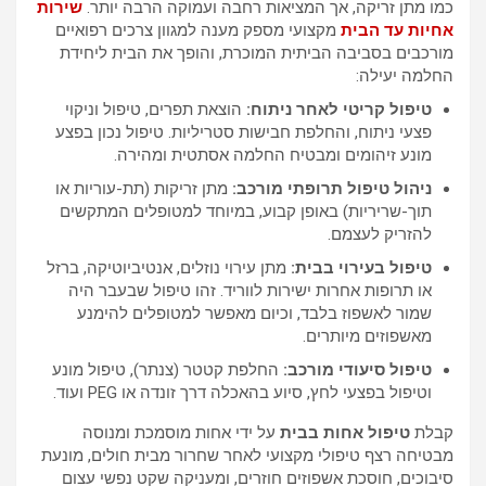
כמו מתן זריקה, אך המציאות רחבה ועמוקה הרבה יותר.
שירות
אחיות עד הבית
מקצועי מספק מענה למגוון צרכים רפואיים
מורכבים בסביבה הביתית המוכרת, והופך את הבית ליחידת
החלמה יעילה:
טיפול קריטי לאחר ניתוח:
הוצאת תפרים, טיפול וניקוי
פצעי ניתוח, והחלפת חבישות סטריליות. טיפול נכון בפצע
מונע זיהומים ומבטיח החלמה אסתטית ומהירה.
ניהול טיפול תרופתי מורכב:
מתן זריקות (תת-עוריות או
תוך-שריריות) באופן קבוע, במיוחד למטופלים המתקשים
להזריק לעצמם.
טיפול בעירוי בבית
:
מתן עירוי נוזלים, אנטיביוטיקה, ברזל
או תרופות אחרות ישירות לווריד. זהו טיפול שבעבר היה
שמור לאשפוז בלבד, וכיום מאפשר למטופלים להימנע
מאשפוזים מיותרים.
טיפול סיעודי מורכב
:
החלפת קטטר (צנתר), טיפול מונע
וטיפול בפצעי לחץ, סיוע בהאכלה דרך זונדה או PEG ועוד.
קבלת
טיפול אחות בבית
על ידי אחות מוסמכת ומנוסה
מבטיחה רצף טיפולי מקצועי לאחר שחרור מבית חולים, מונעת
סיבוכים, חוסכת אשפוזים חוזרים, ומעניקה שקט נפשי עצום