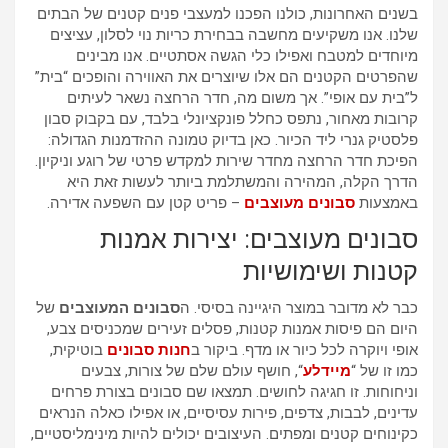
בשנים האחרונות, כולנו הפכנו למעצבי פנים קטנים של הבתים
שלנו. אנו משקיעים מחשבה בבחירת כריות נוי לסלון, עציצים
מיוחדים למטבח ואפילו כלי הגשה אסתטיים. אנו מבינים
שהפרטים הקטנים הם אלו שיוצרים את האווירה והופכים “בית”
ל”בית עם אופי”. אך משום מה, חדר הרחצה נשאר לעיתים
קרובות מאחור, נתפס כחלל פונקציונלי בלבד, עם בקבוק סבון
פלסטיק גנרי ליד הכיור. כאן בדיוק טמונה ההזדמנות הגדולה:
הפיכת חדר הרחצה מחדר שירות למקדש פרטי של רוגע וניקיון.
הדרך הקלה, המהירה והמשתלמת ביותר לעשות זאת היא
באמצעות
סבונים מעוצבים
– פריט קטן עם השפעה אדירה.
סבונים מעוצבים: יצירות אמנות
קטנות ושימושיות
כבר לא מדובר במוצר היגיינה בסיסי. ה
סבונים המעוצבים
של
היום הם פיסות אמנות קטנות, פסלים זעירים שמכניסים צבע,
אופי ויוקרה לכל כיור או מדף. ביקור ב
חנות סבונים
בוטיקית,
כמו זו של “
מיידלע
“, חושף עולם שלם של צורות, צבעים
וניחוחות. זו חגיגה לחושים. תמצאו שם סבונים בצורת פרחים
עדינים, לבבות, צדפים, פירות עסיסיים, או אפילו כאלה הנראים
כקינוחים קטנים ומפתים. העיצובים יכולים להיות מינימליסטיים,