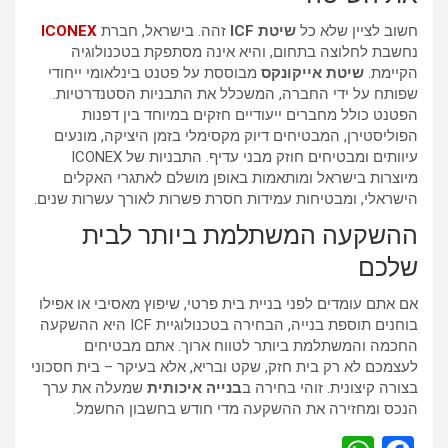
חשוב לציין שלא כל
שיטת ICF
זהה. בישראל, חברת
ICONEX
נחשבת לחלוצה בתחום, והיא אינה מסתפקת בטכנולוגיה
הקיימת.
שיטת אייקונקס
מבוססת על פטנט בינלאומי ייחודי
שפותח על ידי החברה, המשכלל את התבניות הסטנדרטיות.
הפטנט כולל מחברים ייעודיים חזקים במיוחד בין דפנות
הפוליסטירן, המבטיחים דיוק מקסימלי בזמן היציקה, מונעים
עיוותים ומבטיחים חוזק מבני עדיף. התבניות של ICONEX
מיוצרות בישראל ומותאמות באופן מושלם לאתגרי האקלים
הישראלי, ומבטיחות עמידות חסרת פשרות לאורך עשרות שנים.
ההשקעה המשתלמת ביותר לבית
שלכם
אם אתם עומדים לפני בניית בית פרטי, שיפוץ מאסיבי או אפילו
בוחנים תוספת בנייה, הבחירה בטכנולוגיית ICF היא ההשקעה
החכמה והמשתלמת ביותר לטווח ארוך. אתם מבטיחים
לעצמכם לא רק בית חזק, שקט ובריא, אלא בעיקר – בית חסכוני
בצורה קיצונית. זוהי בחירה ב
בנייה איכותית
שמעלה את ערך
הנכס ומחזירה את ההשקעה מדי חודש בחשבון החשמל.