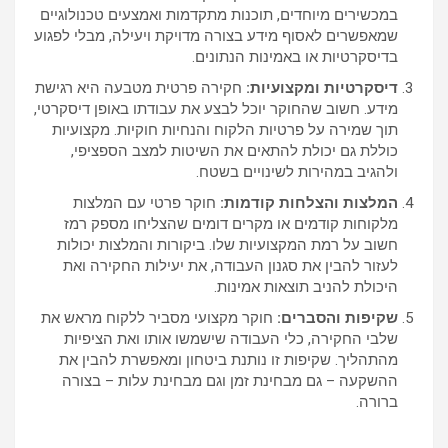
במכשירים מיוחדים, תוכנות מתקדמות ואמצעים טכנולוגיים
שמאפשרים לאסוף מידע בצורה מדויקת ויעילה, מבלי לפגוע
בדיסקרטיות או באמינות הנתונים.
דיסקרטיות ומקצועיות:
חקירה פרטית מטבעה היא רגישת
מידע. חשוב שהחוקר יוכל לבצע את עבודתו באופן דיסקרטי,
תוך שמירה על פרטיות הלקוח והנחיות חוקיות. מקצועיות
כוללת גם יכולת להתאים את השיטות למצב הספציפי,
ולהגיב במהירות לשינויים בשטח.
המלצות והצלחות קודמות:
חוקר פרטי עם המלצות
מלקוחות קודמים או מקרים דומים שהצליחו מספק רמז
חשוב על רמת המקצועיות שלו. ביקורות והמלצות יכולות
לעזור להבין את סגנון העבודה, את יעילות החקירה ואת
היכולת להניב תוצאות אמינות.
שקיפות והסברים:
חוקר מקצועי מסביר ללקוח מראש את
שלבי החקירה, כלי העבודה שישמשו אותו ואת הציפיות
מהתהליך. שקיפות זו נותנת ביטחון ומאפשרת להבין את
ההשקעה – גם מבחינת זמן וגם מבחינת עלות – בצורה
ברורה.