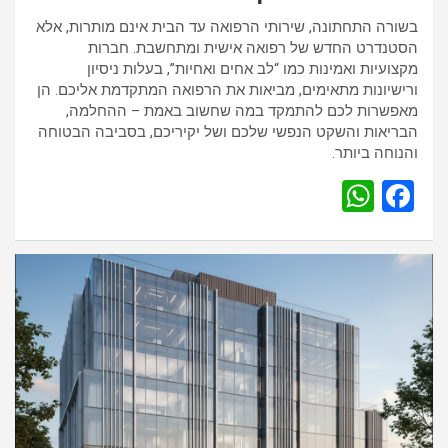
בשורה התחתונה, שירותי הרפואה עד הבית אינם מותרות, אלא
הסטנדרט החדש של רפואה אישית ומתחשבת. חברות
מקצועיות ואמינות כמו “לב אחים ואחיות”, בעלות ניסיון
ורישיונות מתאימים, מביאות את הרפואה המתקדמת אליכם. הן
מאפשרות לכם להתמקד במה שחשוב באמת – ההחלמה,
הבריאות והשקט הנפשי שלכם ושל יקיריכם, בסביבה הבטוחה
והנוחה ביותר.
W
F
h
a
at
ce
s
b
A
o
p
o
p
k