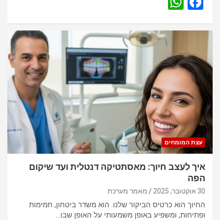
W
F
h
a
at
ce
s
b
A
o
p
o
p
k
עצת המומחים
איך לעצב חיוך: מאסתטיקה דנטלית ועד שיקום
הפה
30 אוקטובר, 2025
מאמר מערכת
החיוך הוא כרטיס הביקור שלנו. הוא משדר ביטחון, חמימות
ופתיחות, ומשפיע באופן משמעותי על האופן שבו…