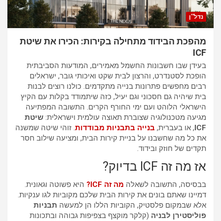
נדל''ן
מהפכת הבידוד מתחילה בקירות: הכירו את שיטת
ICF
בעידן שבו חשבונות החשמל מאמירים, המודעות הסביבתית
הופכת לסטנדרט, והרצון לבית שקט ואיכותי גובר, ישראלים
רבים מחפשים פתרונות בנייה מתקדמים. כולנו רוצים לבנות
בית שיהיה גם חסכוני וגם יעיל, כזה שיתמודד בקלות עם הקיץ
הישראלי הלוהט ועם ימי החורף הקרים. התשובה המפתיעה
מגיעה מטכנולוגיה שצוברת תאוצה עולמית וישראלית:
שיטת
ICF
, או בעברית,
בנייה בתבניות מבודדות
. זוהי שיטה שמשנה
את כל מה שחשבנו על בניית קירות הבית, ומציעה שילוב חסר
תקדים של חוזק ובידוד.
אז מה זה ICF בדיוק?
בבסיסה, התשובה לשאלה
מה זה ICF?
היא פשוטה וגאונית.
דמיינו שאתם בונים את קירות הבית שלכם מקוביות לגו ענקיות.
אלא שבמקום פלסטיק, הקוביות הללו הן למעשה
תבניות
פוליסטירן לבניה
(קלקר מוקצף בצפיפות גבוהה ובתכונות