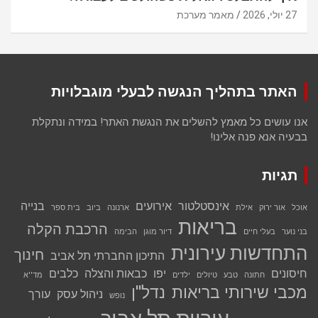
27 יולי, 2026
מאמר מערכת
האתר בתהליך הנגשה לבעלי מוגבלויות
אנו עושים כל מאמץ להשלים את הנגשת האתר! במידה ונתקלת
בבעיה אנא פנה אלינו!
תגיות
אינסטלטור
אירועים
בנייה
אוכל
אור ירוק
אילת
ארנונה
ביוב
בית ספר
בריאות
הרכבת הקלה
בני נוער
בעלי חיים
דיור מוגן
הבימה
התחדשות עירונית
חינוך
התיכון החברתי תל אביב
חיסונים
יפו
כבאות והצלה
כלבים
חתונה
טבע
טיולים
ילדים
מד''א
מכבי שירותי בריאות
נדל''ן
ניהול עסק
עורך
נופש