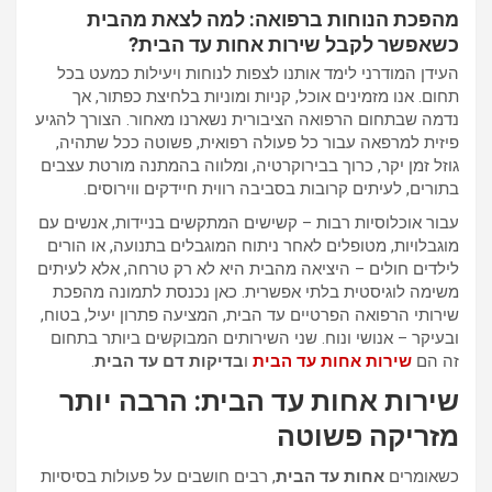
מהפכת הנוחות ברפואה: למה לצאת מהבית
כשאפשר לקבל שירות אחות עד הבית?
העידן המודרני לימד אותנו לצפות לנוחות ויעילות כמעט בכל
תחום. אנו מזמינים אוכל, קניות ומוניות בלחיצת כפתור, אך
נדמה שבתחום הרפואה הציבורית נשארנו מאחור. הצורך להגיע
פיזית למרפאה עבור כל פעולה רפואית, פשוטה ככל שתהיה,
גוזל זמן יקר, כרוך בבירוקרטיה, ומלווה בהמתנה מורטת עצבים
בתורים, לעיתים קרובות בסביבה רווית חיידקים ווירוסים.
עבור אוכלוסיות רבות – קשישים המתקשים בניידות, אנשים עם
מוגבלויות, מטופלים לאחר ניתוח המוגבלים בתנועה, או הורים
לילדים חולים – היציאה מהבית היא לא רק טרחה, אלא לעיתים
משימה לוגיסטית בלתי אפשרית. כאן נכנסת לתמונה מהפכת
שירותי הרפואה הפרטיים עד הבית, המציעה פתרון יעיל, בטוח,
ובעיקר – אנושי ונוח. שני השירותים המבוקשים ביותר בתחום
זה הם
שירות אחות עד הבית
ו
בדיקות דם עד הבית
.
שירות אחות עד הבית: הרבה יותר
מזריקה פשוטה
כשאומרים
אחות עד הבית
, רבים חושבים על פעולות בסיסיות