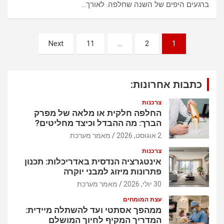
ברגעים היפים של השנה שחלפה. לאורך…
נ
Next
11
…
2
1
י
ו
כתבות אחרונות:
ו
ט
צרכנות
החלפה חלקית או מלאה של מפרק
הברך: מה ההבדל וכיצד מחליטים?
2 אוגוסט, 2026
מאמר מערכת
צרכנות
אינטגרציה הנדסית באדריכלות: תכנון
פתרונות מיזוג למבני יוקרה
30 יולי, 2026
מאמר מערכת
עצת המומחים
ממהפך אסתטי ועד להשתלה מיידית:
המדריך המקיף לחיוך המושלם