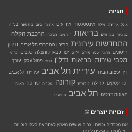
תגיות
אינסטלטור
אירועים
בנייה
אוכל
אור ירוק
אילת
ארנונה
ביוב
בית ספר
בריאות
הרכבת הקלה
בני נוער
בעלי חיים
דיור מוגן
הבימה
התחדשות עירונית
חינוך
התיכון החברתי תל אביב
חיסונים
יפו
כבאות והצלה
כלבים
חתונה
טבע
טיולים
ילדים
מד''א
מכבי שירותי בריאות
נדל''ן
ניהול עסק
עורך
נופש
עיריית תל אביב
דין
עיצוב הבית
עיריית תל אביב
קורונה
יפו
עסקים
קהילה
שריפה
קולינריה
שכירות
תאונה
תל אביב
תאונות דרכים
תמ"א 38
זכויות יוצרים ©
אנו מכבדים זכויות יוצרים ועושים מאמץ לאתר את בעלי הזכויות
בצילומים המגיעים לידינו.