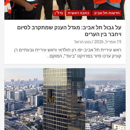
חדשות תל אביב
כתבה ראשית
נדל''ן
על גבול תל אביב: מגדל הענק שמתקרב לסיום
ויחבר בין הערים
19 אפריל, 2026
נטע הראל
ראש עיריית תל אביב-יפו רון חולדאי וראש עיריית גבעתיים רן
קוניק ערכו סיור בפרויקט “ביונד”, המוקם…