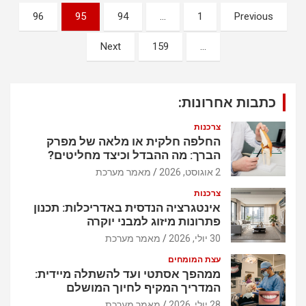
נ
96
95
94
…
1
Previous
י
Next
159
…
ו
ו
ט
כתבות אחרונות:
צרכנות
החלפה חלקית או מלאה של מפרק
הברך: מה ההבדל וכיצד מחליטים?
2 אוגוסט, 2026
מאמר מערכת
צרכנות
אינטגרציה הנדסית באדריכלות: תכנון
פתרונות מיזוג למבני יוקרה
30 יולי, 2026
מאמר מערכת
עצת המומחים
ממהפך אסתטי ועד להשתלה מיידית:
המדריך המקיף לחיוך המושלם
28 יולי, 2026
מאמר מערכת