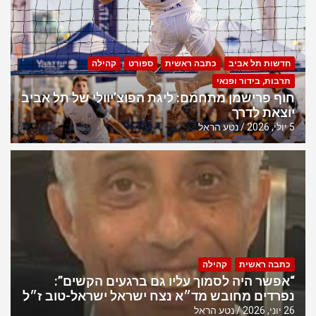
חדשות תל אביב
כתבה ראשית
ספורט
קהילה
תרבות, בידור ופנאי
חוף פרישמן מתחמם: ליגת הפוצ’יוולי של תל אביב
יוצאת לדרך
5 יולי, 2026
נטע הראל
כתבה ראשית
קהילה
“אפשר היה לסמוך עליו גם ברגעים הקשים”:
נפרדים מחובש מד״א נצח ישראל ישראל-טוב ז״ל
26 יוני, 2026
נטע הראל