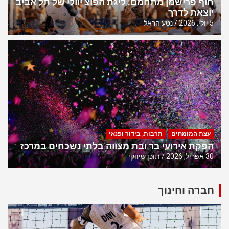
חוף פרישמן מתחמם: ליגת הפוצ’יוולי של תל אביב
יוצאת לדרך
5 יולי, 2026
נטע הראל
עצת המומחים
תרבות, בידור ופנאי
הפקת אירועי בר ובת מצווה בלתי נשכחים במרכז
30 אפריל, 2026
תוכן שיווקי
חברה וחינוך