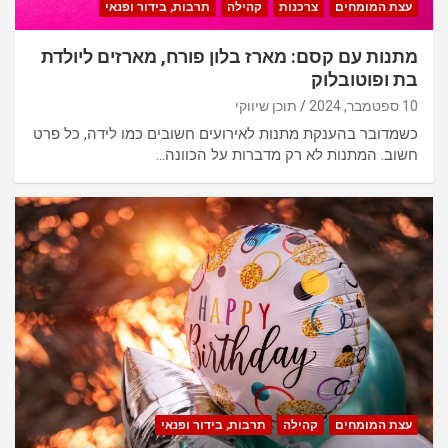
עצת המומחים
צרכנות
קהילה
תרבות, בידור ופנאי
מתנות עם קסם: מארז בלון פורח, מארזים ליולדת
בת ופוטובלוק
10 ספטמבר, 2024
תוכן שיווקי
כשמדובר בהענקת מתנות לאירועים חשובים כמו לידה, כל פרט
חשוב. המתנות לא רק מדברות על הכוונה…
עצת המומחים
קהילה
תרבות, בידור ופנאי