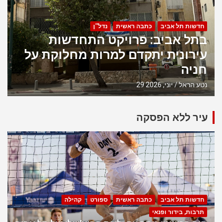
חדשות תל אביב
כתבה ראשית
נדל''ן
בתל אביב: פרויקט התחדשות
עירונית יתקדם למרות מחלוקת על
חניה
נטע הראל
29 יוני, 2026
עיר ללא הפסקה
חדשות תל אביב
כתבה ראשית
ספורט
קהילה
תרבות, בידור ופנאי