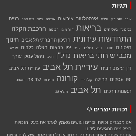
תגיות
אינסטלטור
אירועים
בנייה
אוכל
אור ירוק
אילת
ארנונה
ביוב
בית ספר
בריאות
הרכבת הקלה
בני נוער
בעלי חיים
דיור מוגן
הבימה
התחדשות עירונית
חינוך
התיכון החברתי תל אביב
חיסונים
יפו
כבאות והצלה
כלבים
חתונה
טבע
טיולים
ילדים
מד''א
מכבי שירותי בריאות
נדל''ן
ניהול עסק
עורך
נופש
עיריית תל אביב
דין
עיצוב הבית
עיריית תל אביב
קורונה
יפו
עסקים
קהילה
שריפה
קולינריה
שכירות
תאונה
תל אביב
תאונות דרכים
תמ"א 38
זכויות יוצרים ©
אנו מכבדים זכויות יוצרים ועושים מאמץ לאתר את בעלי הזכויות
בצילומים המגיעים לידינו.
אם נחשפתם באתר לתמונה, סרטון או כל תוכן אחר שיש לכם זכויות