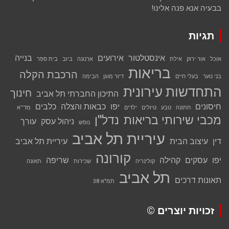
בבעיה אנא פנה אלינו!
תגיות
אינסטלטור
אירועים
בנייה
אוכל
אור ירוק
אילת
ארנונה
ביוב
בית ספר
בריאות
הרכבת הקלה
בני נוער
בעלי חיים
דיור מוגן
הבימה
התחדשות עירונית
חינוך
התיכון החברתי תל אביב
חיסונים
יפו
כבאות והצלה
כלבים
חתונה
טבע
טיולים
ילדים
מד''א
מכבי שירותי בריאות
נדל''ן
ניהול עסק
עורך
נופש
עיריית תל אביב
דין
עיצוב הבית
עיריית תל אביב
קורונה
יפו
עסקים
קהילה
שריפה
קולינריה
שכירות
תאונה
תל אביב
תאונות דרכים
תמ"א 38
זכויות יוצרים ©