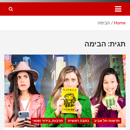
Home
הבימה
תגית: הבימה
חדשות תל אביב
כתבה ראשית
תרבות, בידור ופנאי