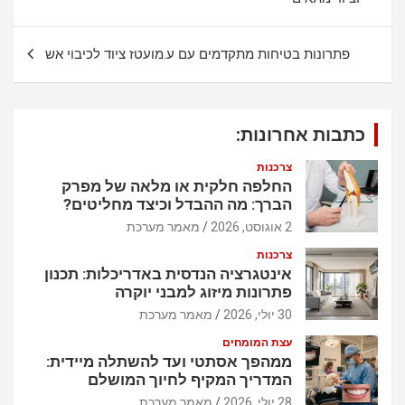
p
k
ו
ו
פתרונות בטיחות מתקדמים עם ע.מועטז ציוד לכיבוי אש
ט
כתבות אחרונות:
צרכנות
החלפה חלקית או מלאה של מפרק
הברך: מה ההבדל וכיצד מחליטים?
2 אוגוסט, 2026
מאמר מערכת
צרכנות
אינטגרציה הנדסית באדריכלות: תכנון
פתרונות מיזוג למבני יוקרה
30 יולי, 2026
מאמר מערכת
עצת המומחים
ממהפך אסתטי ועד להשתלה מיידית:
המדריך המקיף לחיוך המושלם
28 יולי, 2026
מאמר מערכת