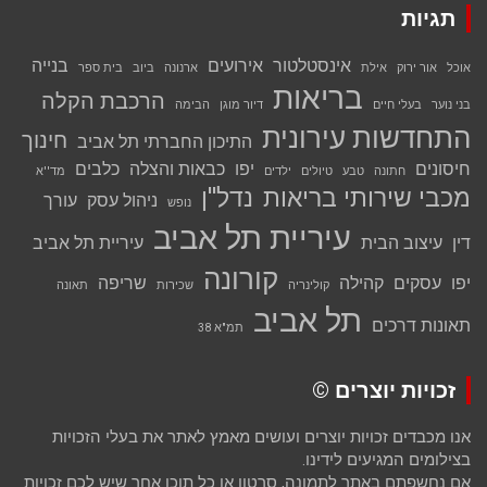
תגיות
אינסטלטור
אירועים
בנייה
אוכל
אור ירוק
אילת
ארנונה
ביוב
בית ספר
בריאות
הרכבת הקלה
בני נוער
בעלי חיים
דיור מוגן
הבימה
התחדשות עירונית
חינוך
התיכון החברתי תל אביב
חיסונים
יפו
כבאות והצלה
כלבים
חתונה
טבע
טיולים
ילדים
מד''א
מכבי שירותי בריאות
נדל''ן
ניהול עסק
עורך
נופש
עיריית תל אביב
דין
עיצוב הבית
עיריית תל אביב
קורונה
יפו
עסקים
קהילה
שריפה
קולינריה
שכירות
תאונה
תל אביב
תאונות דרכים
תמ"א 38
זכויות יוצרים ©
אנו מכבדים זכויות יוצרים ועושים מאמץ לאתר את בעלי הזכויות
בצילומים המגיעים לידינו.
אם נחשפתם באתר לתמונה, סרטון או כל תוכן אחר שיש לכם זכויות