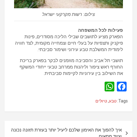
צילום: רשות מקרקעי ישראל
פעילות לכל המשפחה
הפארק מציע לתושבים שבילי הליכה מסודרים, פינות
פיקניק ותצפיות על בעלי חיים וצמחייה מקומית, לצד חוויה
לימודית המשלבת טבע עירוני ושימור סביבתי.
תושבי תל אביב והסביבה מוזמנים לבקר בפארק בריכת
החורף ראש ציפור וליהנות ממרחב טבעי ייחודי המשקף
את השילוב בין עירוניות לקיימות סביבתית.
W
F
h
a
Tags:
טבע
,
טיולים
at
ce
s
b
A
o
נ
איך להפוך את האימון שלכם ליעיל יותר בעזרת תזונה נכונה
p
o
י
וציוד מתאים