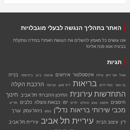
האתר בתהליך הנגשה לבעלי מוגבלויות
אנו עושים כל מאמץ להשלים את הנגשת האתר! במידה ונתקלת
בבעיה אנא פנה אלינו!
תגיות
אינסטלטור
אירועים
בנייה
אוכל
אור ירוק
אילת
ארנונה
ביוב
בית ספר
בריאות
הרכבת הקלה
בני נוער
בעלי חיים
דיור מוגן
הבימה
התחדשות עירונית
חינוך
התיכון החברתי תל אביב
חיסונים
יפו
כבאות והצלה
כלבים
חתונה
טבע
טיולים
ילדים
מד''א
מכבי שירותי בריאות
נדל''ן
ניהול עסק
עורך
נופש
עיריית תל אביב
דין
עיצוב הבית
עיריית תל אביב