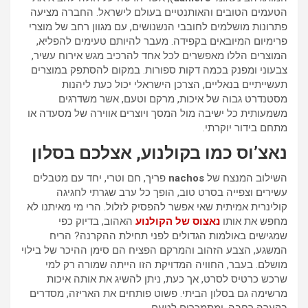
הטעמים הטובים והאותנטיים בעולם לישראל. החברה מציעה
פתרונות מושלמים לחובבי הנשנושים, עם מגוון רחב של מוצרי
פרימיום המיובאים בקפידה. מעבר להיותם טעימים להפליא,
המוצרים הללו מאפשרים לכל אחד להרכיב מגש אירוח עשיר,
צבעוני ומפנק בכמה דקות ספורות. במקום להסתפק במוצרים
תעשייתיים בנאליים, הצרכן הישראלי יכול כעת ליהנות
מסטנדרט גבוה של איכות, מרקם וטעם, אשר משדרגים
משמעותית כל ישיבה מול המסך ויוצרים אווירה של מסעדה או
מתחם בידור יוקרתי.
נאצ’וס כמו בקולנוע, אצלכם בסלון
השילוב המנצח של
nachos
פריך, חם וטרי, יחד עם מטבלים
עשירים וצפייה בסרט טוב, הופך כל ערב שגרתי לחגיגה
קולינרית אמיתית שאי אפשר להפסיק לזלול. הרי מי מאיתנו לא
מחפש את אותו
נאצוס של הקולנוע
האהוב, בדיוק כפי
שמגישים באולמות הגדולים לפני תחילת ההקרנה? הריח
המשגע, הצבע הזהוב והמרקם הפציח הם סימן ההיכר של בילוי
מושלם. בעבר, החוויה המדויקת הזו הייתה שמורה רק למי
שרכש כרטיס לסרט, אך כעת, ניתן להשיג את אותה איכות
מרשימה גם בסלון הביתי. פשוט פותחים את האריזה, מסדרים