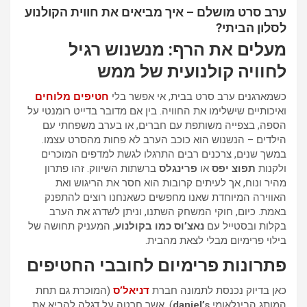
ערב סרט מושלם – איך מביאים את חווית הקולנוע
לסלון הביתי?
מעלים את הרף: מנשנוש רגיל
לחוויה קולנועית של ממש
כשמארגנים ערב סרט בבית, אי אפשר בלי
חטיפים מלוחים
ואיכותיים שישלימו את החוויה. בין אם מדובר בדייט רומנטי על
הספה, בצפייה משותפת עם חברים, או בערב משפחתי עם
הילדים – הנשנוש הוא כוכב הערב לא פחות מהסרט עצמו.
במשך שנים, צרכנים רבים התרגלו לגשת למדפים המוכרים
ולקנות
תפוצ יפס
או
פרינגלס
ברשתות השיווק. זהו פתרון
מהיר ונוח, אך לעיתים קרובות הוא חסר את הריגוש ואת
האווירה המיוחדת שאנו מחפשים כשאנחנו רוצים להתפנק
באמת. כיום, חוקי המשחק השתנו, וניתן לשדרג את הערב
בקלות ובסטייל עם
נאצ’וס כמו בקולנוע
, המעניק תחושה של
בילוי פרימיום מבלי לצאת מהבית.
פתרונות פרימיום לחובבי החטיפים
כאן בדיוק נכנסת לתמונה חברת
דניאל’ס
(המוכרת גם תחת
המותג הבינלאומי
daniel’s
), אשר חרטה על דגלה להביא את