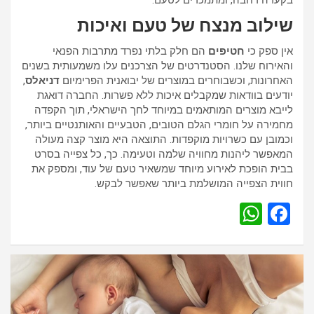
בקערה רחבה, ומתמכרים לטעם.
שילוב מנצח של טעם ואיכות
אין ספק כי
חטיפים
הם חלק בלתי נפרד מתרבות הפנאי
והאירוח שלנו. הסטנדרטים של הצרכנים עלו משמעותית בשנים
האחרונות, וכשבוחרים במוצרים של יבואנית הפרימיום
דניאלס
,
יודעים בוודאות שמקבלים איכות ללא פשרות. החברה דואגת
לייבא מוצרים המותאמים במיוחד לחך הישראלי, תוך הקפדה
מחמירה על חומרי הגלם הטובים, הטבעיים והאותנטיים ביותר,
וכמובן עם כשרויות מוקפדות. התוצאה היא מוצר קצה מעולה
המאפשר ליהנות מחוויה שלמה וטעימה. כך, כל צפייה בסרט
בבית הופכת לאירוע מיוחד שמשאיר טעם של עוד, ומספק את
חווית הצפייה המושלמת ביותר שאפשר לבקש.
W
F
h
a
at
ce
s
b
A
o