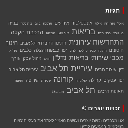
תגיות
אינסטלטור
אירועים
בנייה
אוכל
אור ירוק
אילת
ארנונה
ביוב
בית ספר
בריאות
הרכבת הקלה
בני נוער
בעלי חיים
דיור מוגן
הבימה
התחדשות עירונית
חינוך
התיכון החברתי תל אביב
חיסונים
יפו
כבאות והצלה
כלבים
חתונה
טבע
טיולים
ילדים
מד''א
מכבי שירותי בריאות
נדל''ן
ניהול עסק
עורך
נופש
עיריית תל אביב
דין
עיצוב הבית
עיריית תל אביב
קורונה
יפו
עסקים
קהילה
שריפה
קולינריה
שכירות
תאונה
תל אביב
תאונות דרכים
תמ"א 38
זכויות יוצרים ©
אנו מכבדים זכויות יוצרים ועושים מאמץ לאתר את בעלי הזכויות
בצילומים המגיעים לידינו.