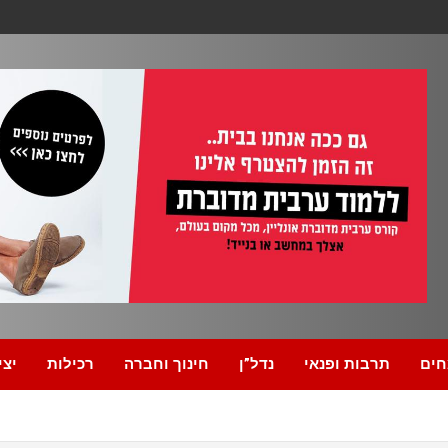
חים
תרבות ופנאי
נדל”ן
חינוך וחברה
רכילות
יצי