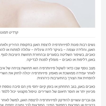
קרדיט תמונה: abay
נשים רבות פונות לפיזיותרפיה לרצפת האגן בתקופת ההיריון ולאח
האגן, והלידה עצמה – בעיקר לידה וגינלית – עלולה למתוח או ל
כאבים, בשיפור השליטה בסוגרים ובהחזרת תחושת היציבות לגוף. 
באגן, דליפות או כאבים – מומלץ לפנות לבדיקה.
מצב נוסף שבו כדאי לשקול פיזיותרפיה הוא תחושת צניחה של איברי
לאחר עמידה ממושכת או מאמץ. פיזיותרפיה יכולה לחזק את השרי
להפחית את הצורך בהתערבות כירורגית.
כאבים באגן, בגב התחתון או בזמן קיום יחסי מין הם סיבה נוספת 
מכיווץ יתר או חוסר תיאום של השרירים. טיפול מקצועי יכול ללמד 
גם גברים עשויים להזדקק לפיזיותרפיה לרצפת האגן, למשל לאחר נ
כרוניים או הפרעות בתפקוד המיני. המודעות לכך נמוכה יחסית, אך 