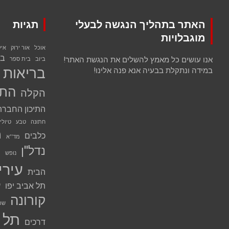
האתר בתהליך הנגשה לבעלי
תגיות
מוגבלויות
אוכל
אור ירוק
אי
בנ
אנו עושים כל מאמץ להשלים את הנגשת האתר!
ביוב
בית ספר
בריאות
במידה ונתקלת בבעיה אנא פנה אלינו!
התח
הקלה
התיכון החברת
חתונה
טבע
טיולי
מ
כלבים
מד''א
נדל''ן
נ
נופש
עירי
הבית
תל אביב יפו
ע
קורונה
שכ
תל 
דרכים