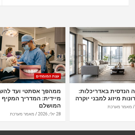
p
o
p
k
ו
ו
ט
עצת המומחים
ה הנדסית באדריכלות:
ממהפך אסתטי ועד להש
ונות מיזוג למבני יוקרה
מיידית: המדריך המקיף ל
המושלם
מאמר מערכת
28 יולי, 2026
מאמר מערכת