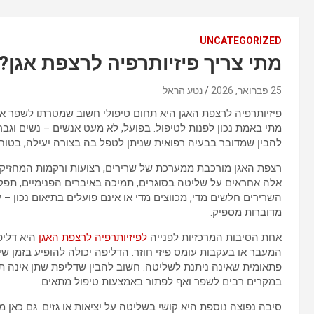
UNCATEGORIZED
מתי צריך פיזיותרפיה לרצפת אגן?
25 פברואר, 2026
נטע הראל
פיזיותרפיה לרצפת האגן היא תחום טיפולי חשוב שמטרתו לשפר את
מתי באמת נכון לפנות לטיפול. בפועל, לא מעט אנשים – נשים וגבר
להבין שמדובר בבעיה רפואית שניתן לטפל בה בצורה יעילה, בטוחה
רצפת האגן מורכבת ממערכת של שרירים, רצועות ורקמות המחזיקו
אלה אחראים על שליטה בסוגרים, תמיכה באיברים הפנימיים, תפקוד 
השרירים חלשים מדי, מכווצים מדי או אינם פועלים בתיאום נכון –
מדוברות מספיק.
אחת הסיבות המרכזיות לפנייה
לפיזיותרפיה לרצפת האגן
היא דליפ
המעבר או בעקבות עומס פיזי חוזר. הדליפה יכולה להופיע בזמן שיעו
פתאומית שאינה ניתנת לשליטה. חשוב להבין שדליפת שתן אינה תו
במקרים רבים לשפר ואף לפתור באמצעות טיפול מתאים.
סיבה נפוצה נוספת היא קושי בשליטה על יציאות או גזים. גם כאן 