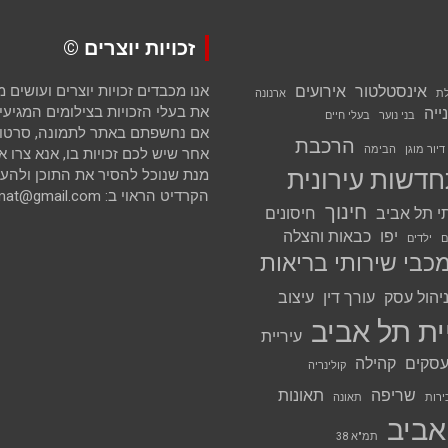
זכויות יוצרים ©
אינסטלטור
אירועים
אנו מכבדים זכויות יוצרים ועושים
לת
ארנונה
את בעלי הזכויות בצילומים המגיעים 
ייה
בני נוער
בעלי חיים
אם נחשפתם באתר לתמונה, סרטון א
הרכבת
דיור מוגן
הבימה
אחר שיש לכם זכויות בו, אנא צרו א
דשות עירונית
מנת שנוכל להסיר את התוכן ולהענ
הקרדיט הראוי ב: avihai.zoomat@gmail.com
חינוך
י תל אביב
חיסונים
יפו
כבאות והצלה
ם
ילדים
כבי שירותי בריאות
יהול עסק
עורך דין
עיצוב
ית תל אביב
עיריית
סקים
קהילה
קולינריה
שריפה
תאונות
ירות
תאונה
אביב
תמ"א 38