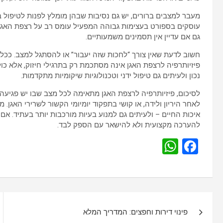
מעבר למצבים ברורים, יש גם נסיבות שבהן מומלץ לפנות לטיפול בא
עוסקים בספורט בעצימות גבוהה המפעיל עומס רב על רצפת האגן, 
גם אם עדיין אין תסמינים משמעותיים.
חשוב לדעת שאין צורך “לחכות שזה יעבור” או להסתגל למצב. ככל ש
פיזיותרפיה לרצפת האגן אינה מסתכמת רק בתרגילי חיזוק, אלא כול
נכון ולעיתים גם טיפול ידני וטכנולוגיות שיקומיות מתקדמות.
לסיכום, פיזיותרפיה לרצפת האגן מתאימה לכל מצב שבו יש פגיעה ב
לאחר היריון ולידה, או קושי בתפקוד יומיומי הקשור לשרירי האגן.
איכות החיים – ולעיתים גם למנוע בעיות מורכבות יותר בעתיד. אם
להערכה מקצועית ולא להישאר עם הספק לבד.
W
F
h
a
at
ce
s
b
נ
A
o
פינוי דירות וחפצים: המדריך המלא
י