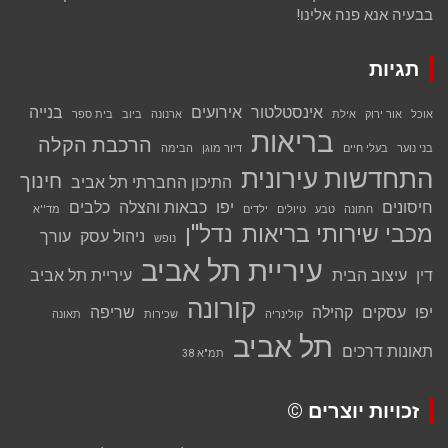
בבעיה אנא פנה אלינו!
תגיות
אינסטלטור
אירועים
בנייה
אוכל
אור ירוק
אילת
ארנונה
ביוב
בית ספר
בריאות
הרכבת הקלה
בני נוער
בעלי חיים
דיור מוגן
הבימה
התחדשות עירונית
חינוך
התיכון החברתי תל אביב
חיסונים
יפו
כבאות והצלה
כלבים
חתונה
טבע
טיולים
ילדים
מד''א
מכבי שירותי בריאות
נדל''ן
ניהול עסק
עורך
נופש
עיריית תל אביב
דין
עיצוב הבית
עיריית תל אביב
קורונה
יפו
עסקים
קהילה
שריפה
קולינריה
שכירות
תאונה
תל אביב
תאונות דרכים
תמ"א 38
זכויות יוצרים ©