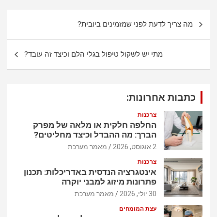
at
ce
s
b
נ
מה צריך לדעת לפני שמזמינים ביובית?
A
o
י
p
o
ו
מתי יש לשקול טיפול בגלי הלם וכיצד זה עובד?
p
k
ו
ט
כתבות אחרונות:
צרכנות
החלפה חלקית או מלאה של מפרק
הברך: מה ההבדל וכיצד מחליטים?
2 אוגוסט, 2026
מאמר מערכת
צרכנות
אינטגרציה הנדסית באדריכלות: תכנון
פתרונות מיזוג למבני יוקרה
30 יולי, 2026
מאמר מערכת
עצת המומחים