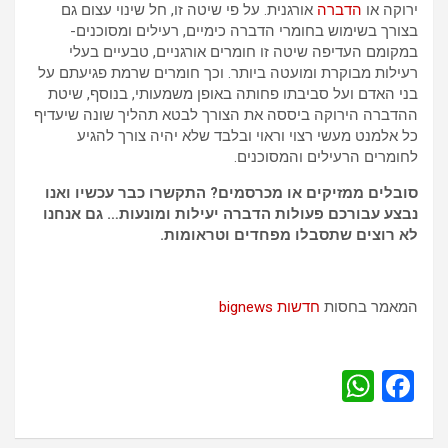
ירוקה או
הדברה
אורגנית. על פי שיטה זו, חל שינוי עצום גם
בצורך בשימוש בחומרי הדברה כימיים, רעילים ומסוכנים-
במקומם העדיפה שיטה זו חומרים אורגניים, טבעיים בעלי
רעילות מבוקרת ומועטה ביותר. וכך חומרים שרמת פגיעתם על
בני האדם ועל סביבתו פחותה באופן משמעותי, בנוסף, שיטת
ההדברה הירוקה ביססה את הצורך לבטא תהליך שונה שיעדיף
כל אלמנט מעשי רצוי וראוי ובלבד שלא יהיה צורך להגיע
לחומרים הרעילים והמסוכנים.
סובלים ממזיקים או מכרסמים? התקשרו כבר עכשיו ואנו
נבצע עבורכם פעולות הדברה יעילות ומונעות… גם אנחנו
לא רוצים שתסבלו מפחדים וטראומות
.
המאמר בחסות
חדשות bignews
W
F
h
a