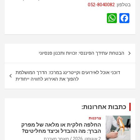
בטלפון:
052-8040082
W
F
h
a
at
ce
s
b
נ
הבטחת עתידך הפיננסי: זכויות ותכנון פנסיוני
A
o
י
p
o
ו
דוכני אוכל לאירועים וקייטרינג במרכז: הדרך המושלמת
p
k
ו
להפוך את האירוע לחוויה ייחודית
ט
כתבות אחרונות:
צרכנות
החלפה חלקית או מלאה של מפרק
הברך: מה ההבדל וכיצד מחליטים?
2 אוגוסט, 2026
מאמר מערכת