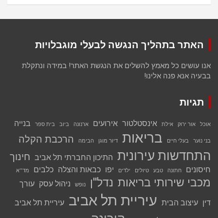
האתר בתהליך הנגשה לבעלי מוגבלויות
אנו עושים כל מאמץ להשלים את הנגשת האתר! במידה ונתקלת
בבעיה אנא פנה אלינו!
תגיות
אינסטלטור
אירועים
בנייה
אוכל
אור ירוק
אילת
ארנונה
ביוב
בית ספר
בריאות
הרכבת הקלה
בני נוער
בעלי חיים
דיור מוגן
הבימה
התחדשות עירונית
חינוך
התיכון החברתי תל אביב
חיסונים
יפו
כבאות והצלה
כלבים
חתונה
טבע
טיולים
ילדים
מד''א
מכבי שירותי בריאות
נדל''ן
ניהול עסק
עורך
נופש
עיריית תל אביב
דין
עיצוב הבית
עיריית תל אביב