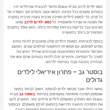
כסא ילדים לרכב מבית Graco מיועד להבטיח שהילדים יהיו
בטוחים ומוגנים בכל נסיעה. הכסא עוצב והונדס תוך הקפדה על
כל פרט, כדי לספק לילדים תמיכה מרבית והגנה מרבית במקרה
של תאונה או עצירה פתאומית. כל
כסא ילדים לרכב
שאנו
מציעים עבר בדיקות בטיחות קפדניות ביותר, והוא עומד בתקנים
המחמירים ביותר בתעשייה.
בנוסף לבטיחות, כסאות הילדים שלנו מתוכננים להיות נוחים
וקלים לשימוש, עם אפשרות להתאמה לגילאים שונים. המושב
המרופד והחגורות המתכווננות מבטיחים שהילד ירגיש נוח
לאורך כל הנסיעה, וההורים יוכלו להיות בטוחים שהם עשו את
הבחירה הנכונה עבור בטיחות ילדיהם.
בוסטר גב – פתרון אידיאלי לילדים
גדולים
כאשר הילד עובר מכסא ילדים לבוסטר, חשוב לבחור במוצר
שמספק תמיכה מתאימה ומקסימום בטיחות.
בוסטר גב
מבית
Graco הוא הפתרון המושלם לילדים גדולים יותר, המעניק להם
את התמיכה וההגנה הדרושה בהתאם לגילם ומשקלם. הבוסטר
תוכנן במיוחד כדי לוודא שחגורת הבטיחות ממוקמת בצורה