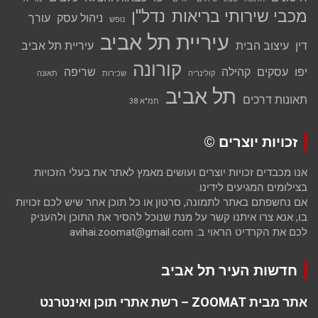
מכבי שירותי בריאות
נדל''ן
ניהול עסק
עורך
נופש
עיריית תל אביב
דין
עיצוב הבית
עיריית תל אביב
קורונה
יפו
עסקים
קהילה
שריפה
קולינריה
שכירות
תאונה
תל אביב
תאונות דרכים
תמ"א 38
זכויות יוצרים ©
אנו מכבדים זכויות יוצרים ועושים מאמץ לאתר את בעלי הזכויות
בצילומים המגיעים לידינו.
אם נחשפתם באתר לתמונה, סרטון או כל תוכן אחר שיש לכם זכויות
בו, אנא צרו איתנו קשר על מנת שנוכל להסיר את התוכן ולהעניק
לכם את הקרדיט הראוי ב: avihai.zoomat@gmail.com
חדשות העיר תל אביב
אתר מבית ZOOMAT – רשת אתרי תוכן ואינטרנט