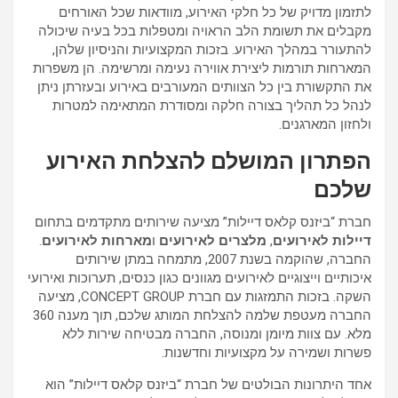
לתזמון מדויק של כל חלקי האירוע, מוודאות שכל האורחים
מקבלים את תשומת הלב הראויה ומטפלות בכל בעיה שיכולה
להתעורר במהלך האירוע. בזכות המקצועיות והניסיון שלהן,
המארחות תורמות ליצירת אווירה נעימה ומרשימה. הן משפרות
את התקשורת בין כל הצוותים המעורבים באירוע ובעזרתן ניתן
לנהל כל תהליך בצורה חלקה ומסודרת המתאימה למטרות
ולחזון המארגנים.
הפתרון המושלם להצלחת האירוע
שלכם
חברת “ביזנס קלאס דיילות” מציעה שירותים מתקדמים בתחום
דיילות לאירועים
,
מלצרים לאירועים
ו
מארחות לאירועים
.
החברה, שהוקמה בשנת 2007, מתמחה במתן שירותים
איכותיים וייצוגיים לאירועים מגוונים כגון כנסים, תערוכות ואירועי
השקה. בזכות התמזגות עם חברת CONCEPT GROUP, מציעה
החברה מעטפת שלמה להצלחת המותג שלכם, תוך מענה 360
מלא. עם צוות מיומן ומנוסה, החברה מבטיחה שירות ללא
פשרות ושמירה על מקצועיות וחדשנות.
אחד היתרונות הבולטים של חברת “ביזנס קלאס דיילות” הוא