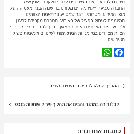
היכולת להתאים את השירותים לצרכי הלקוח באופן אישי.
החברה מציעה ייעוץ מקדים מפורט בו ישנה הבנה מעמיקה של
אופי האירוע ומטרותיו, דבר שמסייע בהתאמת הצוותים
המיומנים לניהול הפעיל של האירוע. החברה מקפידה לרענן
ולהכשיר את הצוותים באופן מתמשך, ובכך להבטיח כי כל חברי
הצוות מצוידים במיומנויות המתאימות לשינויים ולמגמות בשוק
האירועים.
W
F
h
a
at
ce
s
b
נ
המדרך המלא לבחירת רהיטים מעוצבים
A
o
י
p
o
ו
קבלו דירה במתנה והבינו את תהליך פירוק שותפות בנכס
p
k
ו
ט
כתבות אחרונות: