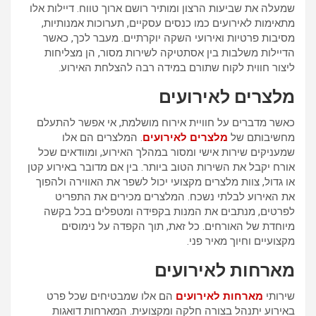
שמעלה את שביעות הרצון ומותיר רושם ארוך טווח. דיילות אלו
מתאימות לאירועים כמו כנסים עסקיים, תערוכות אמנותיות,
מסיבות פרטיות ואירועי השקה יוקרתיים. מעבר לכך, כאשר
הדיילות משלבות בין אסתטיקה לשירות מסור, הן מצליחות
ליצור חווית לקוח שתורם במידה רבה להצלחת האירוע.
מלצרים לאירועים
כאשר מדברים על חוויית אירוח מושלמת, אי אפשר להתעלם
מחשיבותם של
מלצרים לאירועים
. המלצרים הם אלו
שמעניקים שירות אישי ומסור במהלך האירוע, ומוודאים שכל
אורח יקבל את השירות הטוב ביותר. בין אם מדובר באירוע קטן
או גדול, צוות מלצרים מקצועי יכול לשפר את האווירה ולהפוך
את האירוע לבלתי נשכח. המלצרים מכירים את התפריט
לפרטים, מנתבים את המנות בקפידה ומטפלים בכל בקשה
מיוחדת של האורחים. כל זאת, תוך הקפדה על נימוסים
מקצועיים וחיוך מאיר פני.
מארחות לאירועים
שירותי
מארחות לאירועים
הם אלו שמבטיחים שכל פרט
באירוע יתנהל בצורה חלקה ומקצועית. המארחות דואגות