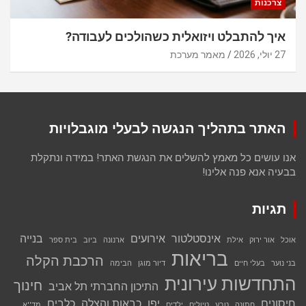
צרכנות
איך להתבלט ויזואלית כשהולכים לעבודה?
27 יולי, 2026
מאמר מערכת
האתר בתהליך הנגשה לבעלי מוגבלויות
אנו עושים כל מאמץ להשלים את הנגשת האתר! במידה ונתקלת
בבעיה אנא פנה אלינו!
תגיות
אינסטלטור
אירועים
בנייה
אוכל
אור ירוק
אילת
ארנונה
ביוב
בית ספר
בריאות
הרכבת הקלה
בני נוער
בעלי חיים
דיור מוגן
הבימה
התחדשות עירונית
חינוך
התיכון החברתי תל אביב
חיסונים
יפו
כבאות והצלה
כלבים
חתונה
טבע
טיולים
ילדים
מד''א