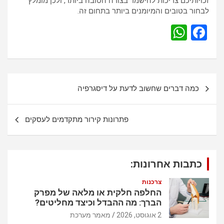
זכויותיכם צריכות להישמר בצורה הטובה ביותר, ולכן מומלץ
לבחור בטובים והמיומנים ביותר בתחום זה.
W
F
h
a
at
ce
s
b
נ
כמה דברים שחשוב לדעת על דיסגרפיה
A
o
י
p
o
ו
פתרונות קירור מתקדמים לעסקים
p
k
ו
ט
כתבות אחרונות:
צרכנות
החלפה חלקית או מלאה של מפרק
הברך: מה ההבדל וכיצד מחליטים?
2 אוגוסט, 2026
מאמר מערכת