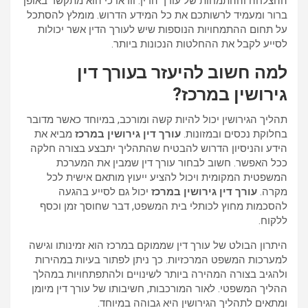
ההצלחה וההתמחות של עורך הדין. וודאו כי הוא מתקשר באופן
ברור ומעמיד לרשותכם את כל המידע הדרוש. מומלץ להסתכל
על תחום ההתמחויות הנוספות שיש לעורך הדין אשר יכולות
לסייע לקבל את ההחלטות הנכונות ביותר.
למה חשוב להיעזר בעורך דין
גירושין במרכז?
תהליך הגירושין יכול להיות קשה ומורכב, במיוחד כאשר מדובר
בחלוקת נכסים ובמזונות.
עורך דין גירושין במרכז
מביא את
הידע והניסיון הדרוש להבטיח שהתהליך יתבצע בצורה חלקה
ככל האפשר. חשוב לבחור עורך דין שמבין את המערכת
המשפטית המקומית ויכול להציע ייעוץ מותאם אישית לכל
מקרה.
עורך דין גירושין במרכז
יכול גם לסייע בהגעה
להסכמות מחוץ לכותלי בית המשפט, דבר שחוסך זמן וכסף
ללקוח.
היתרון הבולט של עורך דין שממוקם במרכז הוא זמינותו וגישה
למערכות המשפט המרכזיות. כך ניתן לפתור בעיות במהירות
ולהגיב בצורה המהירה ביותר לשינויים ולהתפתחויות במהלך
ההליך המשפטי. לאור המורכבות, חשיבותו של עורך דין מיומן
ומתאים לתהליך הגירושין היא גבוהה במיוחד.