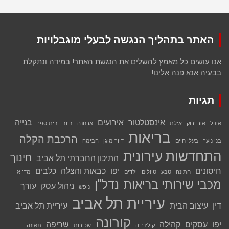
האתר בתהליך הנגשה לבעלי מוגבלויות
אנו עושים כל מאמץ להשלים את הנגשת האתר! במידה ונתקלת
בבעיה אנא פנה אלינו!
תגיות
אינסטלטור
אירועים
בנייה
אוכל
אור ירוק
אילת
ארנונה
ביוב
בית ספר
בריאות
הרכבת הקלה
בני נוער
בעלי חיים
דיור מוגן
הבימה
התחדשות עירונית
חינוך
התיכון החברתי תל אביב
חיסונים
יפו
כבאות והצלה
כלבים
חתונה
טבע
טיולים
ילדים
מד''א
מכבי שירותי בריאות
נדל''ן
ניהול עסק
עורך
נופש
עיריית תל אביב
דין
עיצוב הבית
עיריית תל אביב
קורונה
יפו
עסקים
קהילה
שריפה
קולינריה
שכירות
תאונה