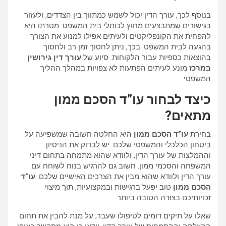
בנוסף לכך, עורך הדין יכול לשמש כמתווך בין הצדדים, ולעזור
בגישורים שמתבצעים מחוץ לכותלי בית המשפט. מטרתו היא
להפחית את הקונפליקטים ולעיתים אפילו למנוע את הצורך
בהגעה לבית המשפט. בכך, ניתן לחסוך זמן רב ולחסוך
בהוצאות כספיות עבור הלקוחות. סיוע של
עורך דין גירושין
במרכז
מונע לעיתים הפתעות לא צפויות במהלך ההליך
המשפטי.
כיצד לבחור עו”ד הסכם ממון
מתאים?
בחירת
עו”ד הסכם ממון
היא החלטה חשובה שמשפיעה על
ביטחון הכלכלי והמשפטי שלכם. יש לבדוק את הניסיון
וההמלצות של עורך הדין, ולוודא שהוא מתמחה בתחום דיני
המשפחה והסכמי ממון. חשוב גם להרגיש בנוח לשוחח עם
עורך הדין ולוודא שהוא מבין את הצרכים האישיים שלכם.
עו”ד
הסכם ממון
טוב יפעל ברגישות ובמקצועיות, תוך מיצוי
זכויותיכם בצורה הטובה ביותר.
שאלו על תיקים דומים לטיפולו שעבר, על מנת להבין את תחום