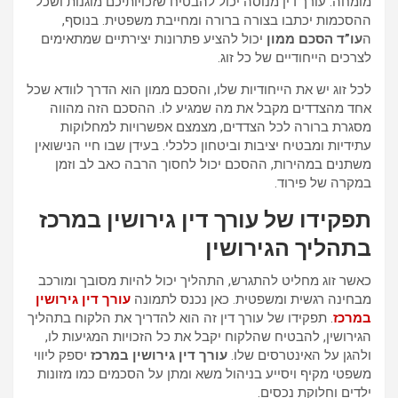
מומחה. עורך דין מנוסה יכול להבטיח שזכויותיכם מוגנות ושכל
ההסכמות יכתבו בצורה ברורה ומחייבת משפטית. בנוסף,
ה
עו”ד הסכם ממון
יכול להציע פתרונות יצירתיים שמתאימים
לצרכים הייחודיים של כל זוג.
לכל זוג יש את הייחודיות שלו, והסכם ממון הוא הדרך לוודא שכל
אחד מהצדדים מקבל את מה שמגיע לו. ההסכם הזה מהווה
מסגרת ברורה לכל הצדדים, מצמצם אפשרויות למחלוקות
עתידיות ומבטיח יציבות וביטחון כלכלי. בעידן שבו חיי הנישואין
משתנים במהירות, ההסכם יכול לחסוך הרבה כאב לב וזמן
במקרה של פירוד.
תפקידו של עורך דין גירושין במרכז
בתהליך הגירושין
כאשר זוג מחליט להתגרש, התהליך יכול להיות מסובך ומורכב
מבחינה רגשית ומשפטית. כאן נכנס לתמונה
עורך דין גירושין
במרכז
. תפקידו של עורך דין זה הוא להדריך את הלקוח בתהליך
הגירושין, להבטיח שהלקוח יקבל את כל הזכויות המגיעות לו,
ולהגן על האינטרסים שלו.
עורך דין גירושין במרכז
יספק ליווי
משפטי מקיף ויסייע בניהול משא ומתן על הסכמים כמו מזונות
ילדים וחלוקת נכסים.