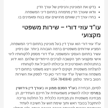
בדקו את המוניטין והניסיון של עורך הדין.
וודאו שעורך הדין מתמחה בתחום דיני המשפחה.
בחרו עורך דין שאתם מרגישים עמו בנוח ומאמינים בו.
עו”ד עוזי דורי – שירות משפטי
מקצועי
עו”ד עוזי דורי הוא עורך דין בעל מוניטין בתחום דיני המשפחה,
המציע שירותים משפטיים ברמה הגבוהה ביותר. עם ניסיון
עשיר בתחום העסקי והמשפטי, עו”ד דורי מספק ללקוחותיו ליווי
אישי ומקצועי תוך הקשבה לצרכים הייחודיים שלהם. הוא ידוע
בהתנהלותו האסרטיבית וביכולתו להוביל את לקוחותיו
להצלחה משפטית. זקוקים לייעוץ וייצוג משפטי בתחום דיני
משפחה וגירושין? עו”ד עוזי דורי כאן כדי לספק את השירות
הטוב ביותר. טלפון: 054-7840840
לסיום, הבחירה ב
עו”ד הסכם ממון
או ב
עורך דין גירושין
במרכז
יכולה להשפיע משמעותית על חייכם העתידיים, הן
מבחינה משפטית והן מבחינה כלכלית. כל החלטה צריכה
להתקבל בכובד ראש ותוך שימת דגש על חשיבה לעתיד.