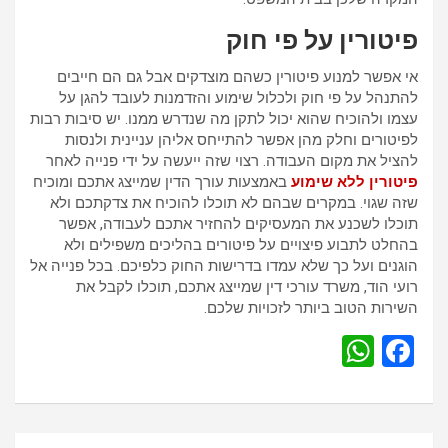
פיטורין על פי חוק
אי אפשר למנוע פיטורין כשהם מוצדקים אבל גם הם חייבים
להתנהל על פי חוק ולכלול שימוע והזדמנות לעובד להגן על
עצמו ולהוכיח שהוא יכול לתקן מה שנדרש ממנו. יש סיבות רבות
לפיטורים וחלק מהן אפשר להתייחס אליהן עניינית ולנסות
להציל את מקום העבודה. רצוי שזה ייעשה על ידי פנייה לאחר
פיטורין ללא שימוע
באמצעות עורך הדין שמייצג אתכם ומוכיח
שזה שגוי. במקרים שבהם לא תוכלו להוכיח את צדקתכם ולא
תוכלו לשכנע את המעסיקים להחזיר אתכם לעבודה, אפשר
בהחלט לתבוע פיצויים על פיטורים בהליכים משפילים ולא
הוגנים ועל כך שלא עמדו בדרישות החוק כלפיכם. בכל פנייה אל
רועי הוד, משרד עורכי דין שמייצג אתכם, תוכלו לקבל את
השירות הטוב ביותר לזכויות שלכם.
W
F
h
a
at
ce
s
b