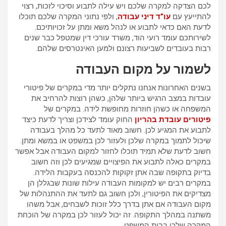
לכם הצדקה למקרה שלכם ויש עילה לתבוע וסיכוי לזכות, רצוי
להתייעץ עם
עו”ד דיני עבודה
, ולפי נתוני המקרה שלכם תוכלו
לדעת האם כדאי לתבוע או לנהל משא ומתן על זכויותיכם.
לשירותכם עומד רועי הוד, משרד עורכי דין שמטפל כבר שנים
רבות בעובדים לשביעות רצונם ולמען האינטרסים שלהם.
לשמור על מקום העבודה
בשנים האחרונות אנחנו נתקלים יותר מדי במקרים של פיטורי
עובדות במצב הרגיש ביותר שלהן, כשהן רוצות להרחיב את
המשפחה או כשהן חוזרות מחופשת לידה. במקרים של
פיטורים עובדת בהריון
החוק עומד לצידכן וצריך לדעת כיצד
לתבוע את המגיע לכן. חשוב מאוד לתעד כל מהלך בעבודה
שיכול לתמוך במקרה שלכן ולעזור לכן במשפט או במשא ומתן.
חשוב לדעת שלא תמיד תוכלו לחזור למקום העבודה אבל אפשר
במקרים כאלה לתבוע את הפיצויים שמגיעים לכן וזה חשוב
בדיוק בתקופה שבה אתן זקוקות להכנסה בעקבות הלידה.
במקרים רבים יש למקומות העבודה עילות שונות שבגללן הן
מצדיקים את הפיטורין, ולכן חשוב גם לתעד את ההתנהלות של
מקום העבודה אם אתן בדרך כלל זוכות לשבחים, אבל משהו
משתנה במהלך התקופה. זה יכול לעזור לכן במקרה של הוכחת
המקרה שלכן בבית המשפט.