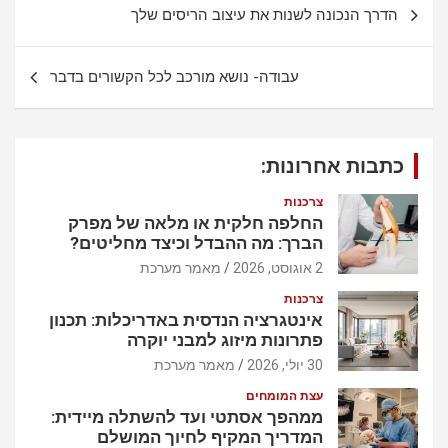
נ
הדרך הנכונה לשנות את עיצוב הריסים שלך
A
o
י
p
o
ו
עבודה- נושא מורכב לכל הקשורים בדבר
p
k
ו
ט
כתבות אחרונות:
צרכנות
החלפה חלקית או מלאה של מפרק
הברך: מה ההבדל וכיצד מחליטים?
2 אוגוסט, 2026
מאמר מערכת
צרכנות
אינטגרציה הנדסית באדריכלות: תכנון
פתרונות מיזוג למבני יוקרה
30 יולי, 2026
מאמר מערכת
עצת המומחים
ממהפך אסתטי ועד להשתלה מיידית:
המדריך המקיף לחיוך המושלם