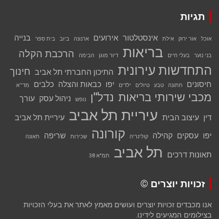
תגיות
אינסטלטור
אירועים
בנייה
אוכל
אור ירוק
אילת
ארנונה
ביוב
בית ספר
בריאות
הרכבת הקלה
בני נוער
בעלי חיים
דיור מוגן
הבימה
התחדשות עירונית
חינוך
התיכון החברתי תל אביב
חיסונים
יפו
כבאות והצלה
כלבים
חתונה
טבע
טיולים
ילדים
מד''א
מכבי שירותי בריאות
נדל''ן
ניהול עסק
עורך
נופש
עיריית תל אביב
דין
עיצוב הבית
עיריית תל אביב
קורונה
יפו
עסקים
קהילה
שריפה
קולינריה
שכירות
תאונה
תל אביב
תאונות דרכים
תמ"א 38
זכויות יוצרים ©
אנו מכבדים זכויות יוצרים ועושים מאמץ לאתר את בעלי הזכויות
בצילומים המגיעים לידינו.