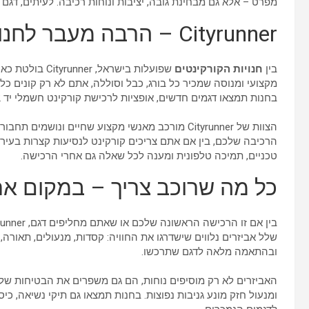
מפרט – אלא גם מבחינת גובה, יציבות ונוחות רכיבה. לעיתים, דג
Cityrunner – הרבה מעבר לחנות
בין
חנויות הקורקינטים
שפועלות בישראל, Cityrunner בולטת כאחת המובילות בתחום. עם
מקצועי ומנוסה שמכיר כל בורג, כבל וסוללה, אתם לא רק קונים כ
בחנות תמצאו דגמים חדשים, אופציות לרכישת קורקינט חשמלי יד 2, מעבדת תיקונים מקצועית, ושירות לקוחות מהטובים בישראל.
הצוות של Cityrunner מורכב מאנשי מקצוע שחיים ונו
הרכיבה שלכם, בין אם אתם צריכים קורקינט לנסיעות קצרות בעיר 
טכניים, תמיכה טלפונית ומענה לכל שאלה גם אחרי הרכישה.
כל מה שרוכב צריך – במקום א
בין אם זו הרכישה הראשונה שלכם או שאתם מחליפים דגם, Cityrunner תציע לכם לא רק
שלל אביזרים נלווים שישדרגו את החוויה: קסדות, מנעולים, תאורה, מ
ובהתאמה מלאה לדגם שתרכשו.
האביזרים לא רק מוסיפים נוחות, הם גם משפרים את הבטיחות שלכ
ומנעול חזק מונע גניבות נפוצות. בחנות תמצאו גם תיקי נשיאה, כי