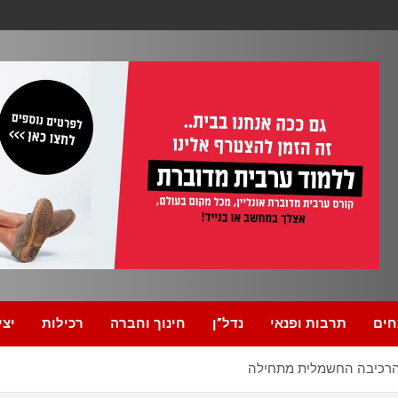
חים
תרבות ופנאי
נדל”ן
חינוך וחברה
רכילות
יצי
 הרכיבה החשמלית מתחילה