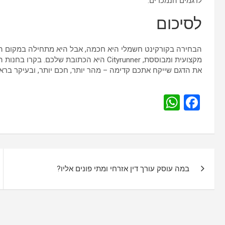
לדגמים הנמכרים.
לסיכום
הבחירה בקורקינט חשמלי היא חכמה, אבל היא מתחילה במקום ה
מקצועית ומבוססת, Cityrunner היא הכתובת של
את הדגם שייקח אתכם קדימה – מהר יותר, חכם יותר, ובעיקר ברא
W
F
h
a
at
ce
s
b
נ
A
o
במה עוסק עורך דין אזרחי ומתי פונים אליו?
י
p
o
p
k
ו
ו