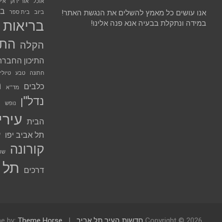
אוכל
אור ירוק
אי
בנ
אנו עושים כל מאמץ להשלים את הנגשת האתר!
ביוב
בית ספר
בריאות
במידה ונתקלת בבעיה אנא פנה אלינו!
התח
הקלה
התיכון החברת
חתונה
טבע
טיולי
מ
כלבים
מד''א
נדל''ן
נ
נופש
עירי
הבית
תל אביב יפו
ע
קורונה
שכ
תל 
דרכים
Copyright © 2026
חדשות העיר תל אביב
Theme Horse
e by: