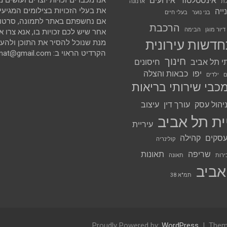
אינסטלטור
אירועים
אנו מכבדים זכויות יוצרים ועושים
לת
ארנונה
את בעלי הזכויות בצילומים המגיעים 
ייה
בני נוער
בעלי חיים
אם נחשפתם באתר לתמונה, סרטון א
הרכבת
דיור מוגן
הבימה
אחר שיש לכם זכויות בו, אנא צרו א
דשות עירונית
מנת שנוכל להסיר את התוכן ולהענ
הקרדיט הראוי ב: avihai.zoomat@gmail.com
חינוך
י תל אביב
חיסונים
יפו
כבאות והצלה
ם
ילדים
כבי שירותי בריאות
יהול עסק
עורך דין
עיצוב
ית תל אביב
עיריית
סקים
קהילה
קולינריה
שריפה
תאונות
ירות
תאונה
אביב
תמ"א 38
Proudly Powered by:
WordPress
Them