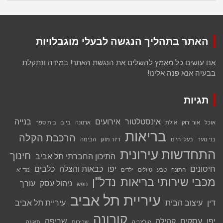
האתר בתהליך הנגשה לבעלי מוגבלויות
אנו עושים כל מאמץ להשלים את הנגשת האתר! במידה ונתקלת
בבעיה אנא פנה אלינו!
תגיות
אינסטלטור
אירועים
בנייה
אוכל
אור ירוק
אילת
ארנונה
ביוב
בית ספר
בריאות
הרכבת הקלה
בני נוער
בעלי חיים
דיור מוגן
הבימה
התחדשות עירונית
חינוך
התיכון החברתי תל אביב
חיסונים
יפו
כבאות והצלה
כלבים
חתונה
טבע
טיולים
ילדים
מד''א
מכבי שירותי בריאות
נדל''ן
ניהול עסק
עורך
נופש
עיריית תל אביב
דין
עיצוב הבית
עיריית תל אביב
קורונה
יפו
עסקים
קהילה
שריפה
קולינריה
שכירות
תאונה