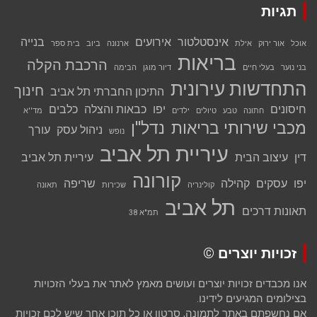
תגיות
אינסטלטור
אירועים
בנייה
אוכל
אור ירוק
אילת
ארנונה
ביוב
בית ספר
בריאות
הרכבת הקלה
בני נוער
בעלי חיים
דיור מוגן
הבימה
התחדשות עירונית
חינוך
התיכון החברתי תל אביב
חיסונים
יפו
כבאות והצלה
כלבים
חתונה
טבע
טיולים
ילדים
מד''א
מכבי שירותי בריאות
נדל''ן
ניהול עסק
עורך
נופש
עיריית תל אביב
דין
עיצוב הבית
עיריית תל אביב
קורונה
יפו
עסקים
קהילה
שריפה
קולינריה
שכירות
תאונה
תל אביב
תאונות דרכים
תמ"א 38
זכויות יוצרים ©
אנו מכבדים זכויות יוצרים ועושים מאמץ לאתר את בעלי הזכויות
בצילומים המגיעים לידינו.
אם נחשפתם באתר לתמונה, סרטון או כל תוכן אחר שיש לכם זכויות