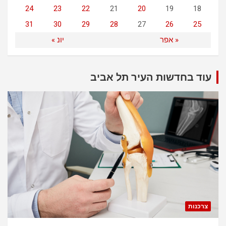
24
23
22
21
20
19
18
31
30
29
28
27
26
25
« אפר
יונ »
עוד בחדשות העיר תל אביב
צרכנות