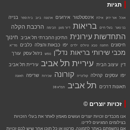
תגיות
אינסטלטור
אירועים
בנייה
אוכל
אור ירוק
אילת
ארנונה
ביוב
בית ספר
בריאות
הרכבת הקלה
בני נוער
בעלי חיים
דיור מוגן
הבימה
התחדשות עירונית
חינוך
התיכון החברתי תל אביב
חיסונים
יפו
כבאות והצלה
כלבים
חתונה
טבע
טיולים
ילדים
מד''א
מכבי שירותי בריאות
נדל''ן
ניהול עסק
עורך
נופש
עיריית תל אביב
דין
עיצוב הבית
עיריית תל אביב
קורונה
יפו
עסקים
קהילה
שריפה
קולינריה
שכירות
תאונה
תל אביב
תאונות דרכים
תמ"א 38
זכויות יוצרים ©
אנו מכבדים זכויות יוצרים ועושים מאמץ לאתר את בעלי הזכויות
בצילומים המגיעים לידינו.
אם נחשפתם באתר לתמונה, סרטון או כל תוכן אחר שיש לכם זכויות