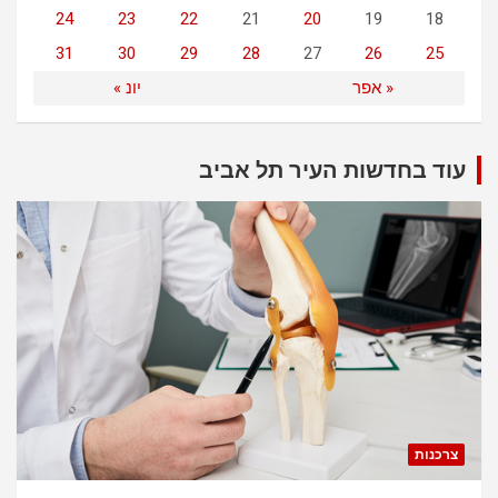
24
23
22
21
20
19
18
31
30
29
28
27
26
25
« אפר
יונ »
עוד בחדשות העיר תל אביב
צרכנות