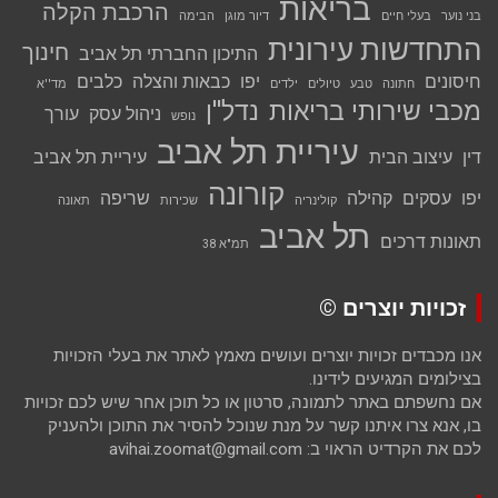
בריאות
הרכבת הקלה
בני נוער
בעלי חיים
דיור מוגן
הבימה
התחדשות עירונית
חינוך
התיכון החברתי תל אביב
חיסונים
יפו
כבאות והצלה
כלבים
חתונה
טבע
טיולים
ילדים
מד''א
מכבי שירותי בריאות
נדל''ן
ניהול עסק
עורך
נופש
עיריית תל אביב
דין
עיצוב הבית
עיריית תל אביב
קורונה
יפו
עסקים
קהילה
שריפה
קולינריה
שכירות
תאונה
תל אביב
תאונות דרכים
תמ"א 38
זכויות יוצרים ©
אנו מכבדים זכויות יוצרים ועושים מאמץ לאתר את בעלי הזכויות
בצילומים המגיעים לידינו.
אם נחשפתם באתר לתמונה, סרטון או כל תוכן אחר שיש לכם זכויות
בו, אנא צרו איתנו קשר על מנת שנוכל להסיר את התוכן ולהעניק
לכם את הקרדיט הראוי ב: avihai.zoomat@gmail.com