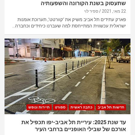
שתעסוק בשנת הקורונה והשפעותיה
22 מאי, 2021
‫ספיר לוי
פארק עתידים תל אביב משיק את ‘קוורטט’, תערוכת אומנות
ישראלית עכשווית המתייחסת למה שעברנו כיחידים וכחברה…
חדשות תל אביב
כתבה ראשית
ספורט
תיירות ונופש
עד שנת 2025: עיריית תל אביב-יפו תכפיל את
אורכם של שבילי האופניים ברחבי העיר