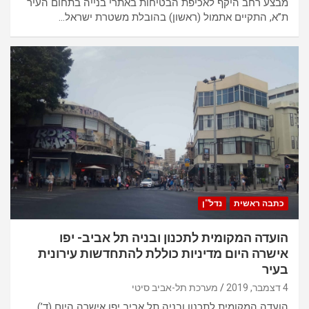
מבצע רחב היקף לאכיפת הבטיחות באתרי בנייה בתחום העיר
ת”א, התקיים אתמול (ראשון) בהובלת משטרת ישראל…
כתבה ראשית
נדל''ן
הועדה המקומית לתכנון ובניה תל אביב- יפו
אישרה היום מדיניות כוללת להתחדשות עירונית
בעיר
4 דצמבר, 2019
מערכת תל-אביב סיטי
הועדה המקומית לתכנון ובניה תל אביב יפו אישרה היום (ד’)