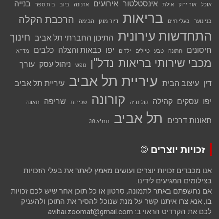
אינסטלטור
אירועים
בנייה
אוכל
אור ירוק
אילת
ארנונה
ביוב
בית ספר
בריאות
הרכבת הקלה
בני נוער
בעלי חיים
דיור מוגן
הבימה
התחדשות עירונית
חינוך
התיכון החברתי תל אביב
חיסונים
יפו
כבאות והצלה
כלבים
חתונה
טבע
טיולים
ילדים
מד''א
מכבי שירותי בריאות
נדל''ן
ניהול עסק
עורך
נופש
עיריית תל אביב
דין
עיצוב הבית
עיריית תל אביב
קורונה
יפו
עסקים
קהילה
שריפה
קולינריה
שכירות
תאונה
תל אביב
תאונות דרכים
תמ"א 38
זכויות יוצרים ©
אנו מכבדים זכויות יוצרים ועושים מאמץ לאתר את בעלי הזכויות
בצילומים המגיעים לידינו.
אם נחשפתם באתר לתמונה, סרטון או כל תוכן אחר שיש לכם זכויות
בו, אנא צרו איתנו קשר על מנת שנוכל להסיר את התוכן ולהעניק
לכם את הקרדיט הראוי ב: avihai.zoomat@gmail.com