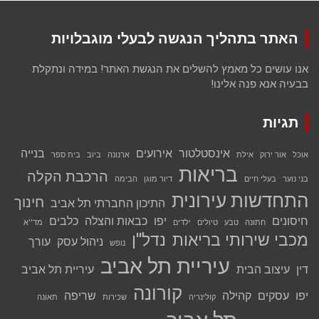
האתר בתהליך הנגשה לבעלי מוגבלויות
אנו עושים כל מאמץ להשלים את הנגשת האתר! במידה ונתקלת
בבעיה אנא פנה אלינו!
תגיות
אינסטלטור
אירועים
בנייה
אוכל
אור ירוק
אילת
ארנונה
ביוב
בית ספר
בריאות
הרכבת הקלה
בני נוער
בעלי חיים
דיור מוגן
הבימה
התחדשות עירונית
חינוך
התיכון החברתי תל אביב
חיסונים
יפו
כבאות והצלה
כלבים
חתונה
טבע
טיולים
ילדים
מד''א
מכבי שירותי בריאות
נדל''ן
ניהול עסק
עורך
נופש
עיריית תל אביב
דין
עיצוב הבית
עיריית תל אביב
קורונה
יפו
עסקים
קהילה
שריפה
קולינריה
שכירות
תאונה