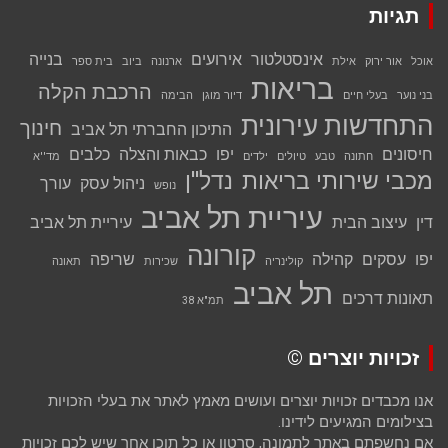
תגיות
אינסטלטור
אירועים
בנייה
אוכל
אור ירוק
אילת
ארנונה
ביוב
בית ספר
בריאות
הרכבת הקלה
בני נוער
בעלי חיים
דיור מוגן
הבימה
התחדשות עירונית
חינוך
התיכון החברתי תל אביב
חיסונים
יפו
כבאות והצלה
כלבים
חתונה
טבע
טיולים
ילדים
מד''א
מכבי שירותי בריאות
נדל''ן
ניהול עסק
עורך
נופש
עיריית תל אביב
דין
עיצוב הבית
עיריית תל אביב
קורונה
יפו
עסקים
קהילה
שריפה
קולינריה
שכירות
תאונה
תל אביב
תאונות דרכים
תמ"א 38
זכויות יוצרים ©
אנו מכבדים זכויות יוצרים ועושים מאמץ לאתר את בעלי הזכויות
בצילומים המגיעים לידינו.
אם נחשפתם באתר לתמונה, סרטון או כל תוכן אחר שיש לכם זכויות