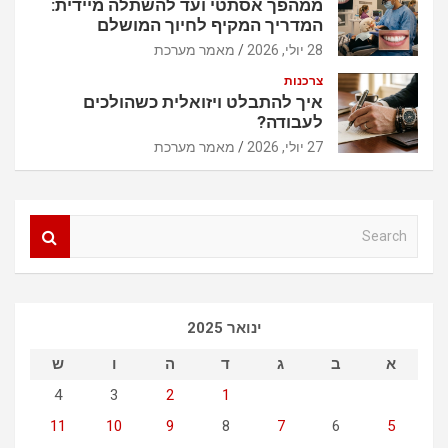
ממהפך אסתטי ועד להשתלה מיידית:
המדריך המקיף לחיוך המושלם
28 יולי, 2026
מאמר מערכת
צרכנות
איך להתבלט ויזואלית כשהולכים
לעבודה?
27 יולי, 2026
מאמר מערכת
S
e
a
r
c
ינואר 2025
h
א
ב
ג
ד
ה
ו
ש
4
3
2
1
11
10
9
8
7
6
5