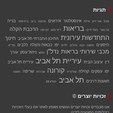
תגיות
אינסטלטור
אירועים
בנייה
אוכל
אור ירוק
אילת
ארנונה
ביוב
בית ספר
בריאות
הרכבת הקלה
בני נוער
בעלי חיים
דיור מוגן
הבימה
התחדשות עירונית
חינוך
התיכון החברתי תל אביב
חיסונים
יפו
כבאות והצלה
כלבים
חתונה
טבע
טיולים
ילדים
מד''א
מכבי שירותי בריאות
נדל''ן
ניהול עסק
עורך
נופש
עיריית תל אביב
דין
עיצוב הבית
עיריית תל אביב
קורונה
יפו
עסקים
קהילה
שריפה
קולינריה
שכירות
תאונה
תל אביב
תאונות דרכים
תמ"א 38
זכויות יוצרים ©
אנו מכבדים זכויות יוצרים ועושים מאמץ לאתר את בעלי הזכויות
בצילומים המגיעים לידינו.