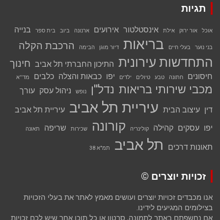
תגיות
אינסטלטור
אירועים
בנייה
אוכל
אור ירוק
אילת
ארנונה
ביוב
בית ספר
בריאות
הרכבת הקלה
בני נוער
בעלי חיים
דיור מוגן
הבימה
התחדשות עירונית
חינוך
התיכון החברתי תל אביב
חיסונים
יפו
כבאות והצלה
כלבים
חתונה
טבע
טיולים
ילדים
מד''א
מכבי שירותי בריאות
נדל''ן
ניהול עסק
עורך
נופש
עיריית תל אביב
דין
עיצוב הבית
עיריית תל אביב
קורונה
יפו
עסקים
קהילה
שריפה
קולינריה
שכירות
תאונה
תל אביב
תאונות דרכים
תמ"א 38
זכויות יוצרים ©
אנו מכבדים זכויות יוצרים ועושים מאמץ לאתר את בעלי הזכויות
בצילומים המגיעים לידינו.
אם נחשפתם באתר לתמונה, סרטון או כל תוכן אחר שיש לכם זכויות