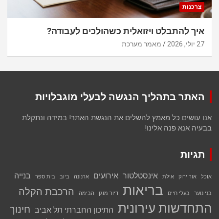
צרכנות
איך להתבלט ויזואלית כשהולכים לעבודה?
27 יולי, 2026
מאמר מערכת
האתר בתהליך הנגשה לבעלי מוגבלויות
אנו עושים כל מאמץ להשלים את הנגשת האתר! במידה ונתקלת
בבעיה אנא פנה אלינו!
תגיות
אינסטלטור
אירועים
בנייה
אוכל
אור ירוק
אילת
ארנונה
ביוב
בית ספר
בריאות
הרכבת הקלה
בני נוער
בעלי חיים
דיור מוגן
הבימה
התחדשות עירונית
חינוך
התיכון החברתי תל אביב