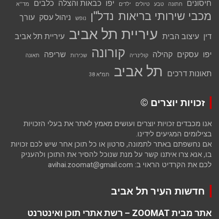
חיסונים
יפו
כבאות והצלה
כלבים
חתונה
טבע
טיולים
ילדים
מד''א
מכבי שירותי בריאות
נדל''ן
ניהול עסק
עורך
נופש
עיריית תל אביב
דין
עיצוב הבית
עיריית תל אביב
קורונה
יפו
עסקים
קהילה
שריפה
קולינריה
שכירות
תאונה
תל אביב
תאונות דרכים
תמ"א 38
זכויות יוצרים ©
אנו מכבדים זכויות יוצרים ועושים מאמץ לאתר את בעלי הזכויות
בצילומים המגיעים לידינו.
אם נחשפתם באתר לתמונה, סרטון או כל תוכן אחר שיש לכם זכויות
בו, אנא צרו איתנו קשר על מנת שנוכל להסיר את התוכן ולהעניק
לכם את הקרדיט הראוי ב: avihai.zoomat@gmail.com
חדשות העיר תל אביב
אתר מבית ZOOMAT – רשת אתרי תוכן ואינטרנט